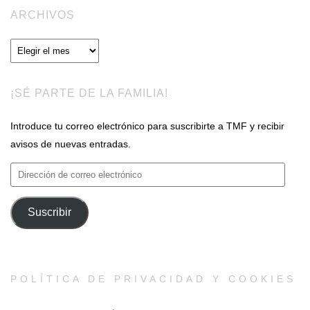
ARCHIVOS
Archivos
¡SÉ PARTE DE LA FAMILIA!
Introduce tu correo electrónico para suscribirte a TMF y recibir
avisos de nuevas entradas.
Dirección
de
correo
Suscribir
electrónico
POLÍTICA DE PRIVACIDAD Y COOKIES