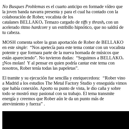
No Busques Problemas
es el cuarto anticipo en formade vídeo que
la joven banda navarra presenta y para el cual ha contado con la
colaboración de Rober, vocalista de los
catalanes BELLAKO
.
Temazo cargado de r
iffs
y
thrash
,
con un
acelerado ritmo
hardcore
y un estribillo hipnótico, que no saldrá de
tu cabeza.
MOSH comenta sobre la gran aportación de Rober de BELLAKO
en este
single
:
“Nos apetecía para este tema contar con un vocalista
potente y que formara parte de la nueva hornada de músicos que
están apareciendo”. No tuvieron dudas: “Seguimos a BELLAKO
.
¡
Nos molan! Y al pensar en quien podría cantar este tema con
nosotros, Rober tenía todas las papeletas”.
El tramite y su ejecución fue sencilla y enriquecedora:
“
Rober vino
a Madrid a los estudios The Metal Factory Studio y enseguida vimos
que había conexión. Aporto su punto de vista, le dio caña y sobre
todo se mostró muy pasional con su trabajo. El tema transmite
energía y creemos que Rober aún le da un punto más de
atrevimiento y fuerza” .