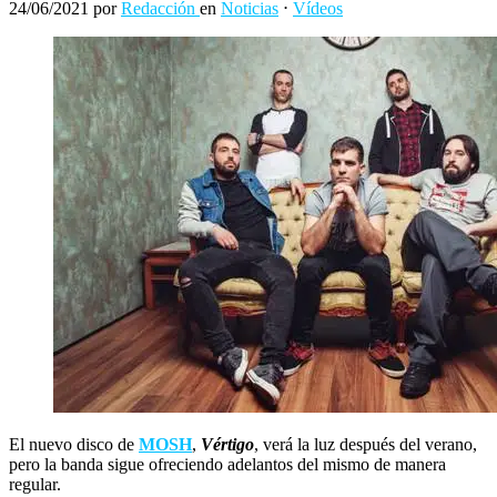
24/06/2021
por
Redacción
en
Noticias
⋅
Vídeos
El nuevo disco de
MOSH
,
Vértigo
, verá la luz después del verano,
pero la banda sigue ofreciendo adelantos del mismo de manera
regular.