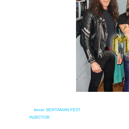
El
tercer SEXITANIAN FEST
ha anunciado recientemen
INJECTOR
se suman al estupendo evento que todavía
MURO no necesita mucha presentación. Formadas a prin