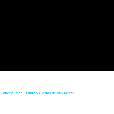
e mayo en el Parque El Majuelo, Almuñécar (GRANADA).Organizado po
a
Concejalía de Cultura y Fiestas de Almuñécar
, quedan alguna banda 
esde The Metal Family muy pendientes…