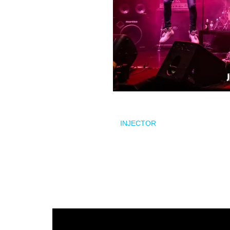
Los cartagineses de
INJECTOR
arribarán a las costas
MVN a la voz y guitarra y Ayala al bajo y coros, consi
unos años Juanjo Beast a la batería.
Con cuatro álbumes de estudio publicados y una larga 
propio sonido, ya más que consolidado en su último 