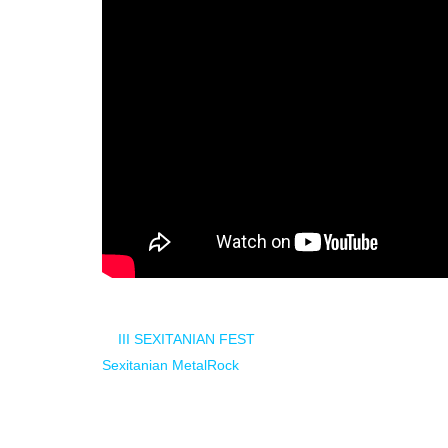
El
III SEXITANIAN FEST
tendrá lugar el próximo 23 d
Sexitanian MetalRock
y con la inestimable ayuda de l
confirmar, muy,pero que muy interesantes…
Las entradas aún no están disponibles, estaremos d