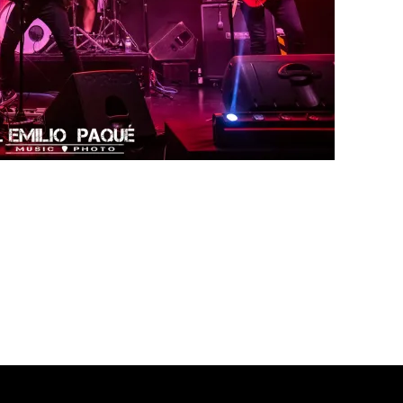
 sexitanas con su
thrash
metal
agresivo. La banda fundada en 2012 po
guiendo al poco tiempo fichajes como Dany B como guitarrista y al cabo
lista de giras y conciertos, están constantemente en el refinamiento d
álbum,
Endless Scorn
.