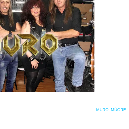
te nuevas incorporaciones a su cartel, de momento
MURO
,
MÜGRE
 puede depararnos algunas sorpresas.
cipios de los ’80 en Vallecas, fueron pioneros del
speed
metal
en Es