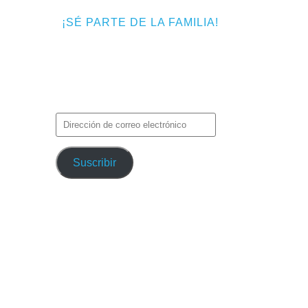
 a
¡SÉ PARTE DE LA FAMILIA!
Introduce tu correo electrónico para
«Lapi»
suscribirte a TMF y recibir avisos de
nuevas entradas.
Dirección
de
correo
Suscribir
electrónico