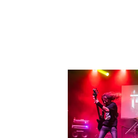
Esta banda ya forma parte de la historia del
metal
con 
Rosa Pérez «Rocksa» como vocalista.
MURO lo componen actualmente Julio Rico «Julito» al
a la batería, todos miembros fundadores de la banda. 
Almuñécar.