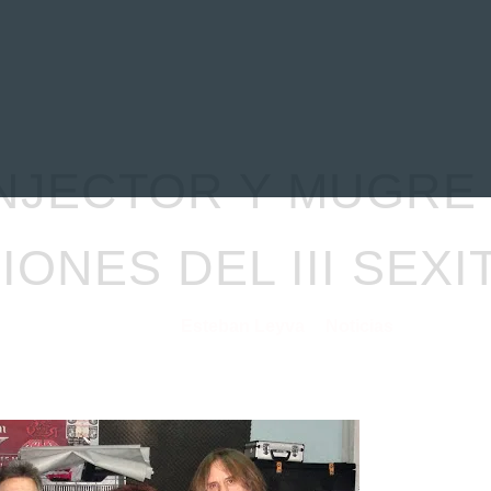
EVIEWS
ENTREVISTAS
CRÓNICAS
ARTÍCULOS
VÍDEOS
NJECTOR Y MUGRE
ONES DEL III SEXI
Esteban Leyva
Noticias
22/01/2026
por
en