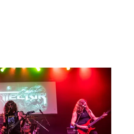
una larga trayectoria y exitosa carrera. La banda incorpora en el 2013
 bajo, José Manuel Navarro «Largo» a la guitarra y Juan Ramón Ruiz 
Sin duda alguna será uno de los platos fuertes de esta jornada en