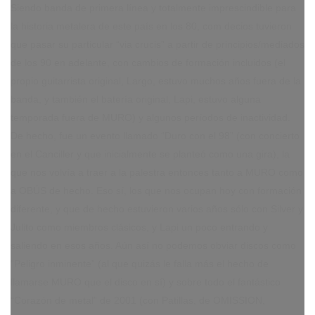
Siendo banda de primera línea y totalmente imprescindible para
la historia metalera de este país en los 80, com decios tuvieron
que pasar su particular “via crucis” a partir de principios/mediados
de los 90 en adelante, con cambios de formación incluidos (el
propio guitarrista original, Largo, estuvo muchos años fuera de la
banda, y también el batería original, Lapi, estuvo alguna
temporada fuera de MURO) y algunos períodos de inactividad.
De hecho, fue un evento llamado “Duro con el 98” (con concierto
en el Canciller y que inicialmente se planteó como una gira), la
que nos volvía a traer a la palestra entonces tanto a MURO como
a OBÚS de hecho. Eso sí, los que nos ocupan hoy con formación
diferente, y que de hecho estuvieron varios años sólo con Silver y
Julito como miembros clásicos, y Lapi un poco entrando y
saliendo en esos años. Aún así no podemos obviar discos como
“Peligro inminente” (al que quizás le falla más el hecho de
llamarse MURO que el disco en sí) y sobre todo el fantástico
“Corazón de metal” de 2001 (con Patillas, de OMISSION,