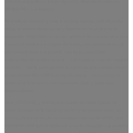
entonces a la guitarra, e Iván Manzano, después también en
SILVER FIST, a la batería).
De cualquier manera, y pese a muchos intentos, esta segunda
etapa no terminó de funcionar y desembocó en el directo de
despedida, “Este Muro no se cae” grabado en dos días en la sala
Caracol de Madrid a principios del nuevo siglo (entonces con el
gran Manolo Arias a la guitarra, uno de los principales
trotamundos de nuestra escena… y de nuestros mejores músicos
sin duda… con la particularidad de hecho de que también estuvo
en los propios MOTORES en alguna etapa)… pero sin Lapi ni
Largo en la formación y con sobre todo Silver y Julito muy
desencantados.
Ya en 2010/2011, y gracias a la muerte de Javier Gálvez (el
mítico manager de la banda en los 80, y de muchas otras), se
propicia un encuentro de los miembros clásicos de MURO, que
finalmente hace que se produzca la vuelta del Largo a la palestra