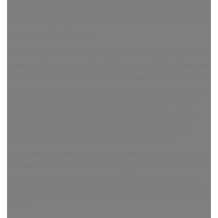
Galván delante de muchos, muchos, muchos miles de personas
(junto a BARRICADA y LA POLLA RECORDS, por cierto, curiosa y
polémica mezcla entonces).
Entramos en los difíciles 90 y el grupo graba aún un disco más, el
fantástico “Pacto de sangre” en 1992, pero con El Niño (después
en SARATOGA y CUATRO GATOS) a la batería y el grupo ya a
punto de dar carpetazo a la primera etapa de MURO. Aún así, un
disco fantástico e imprescindible con temazos como “Lujuria”,
“Desengancha” o la propia “Pacto de sangre”. Además, no nos
olvidemos, MURO fue una de nuestras primeras bandas en
grabar en inglés, con ese “Mutant hunter” (a modo de
recopilatorio en ingles) que, más acertado o no, ya es un pedazo
de nuestra historia. Poco después el grupo daba por terminada la
primera etapa del grupo estando de hecho sobre todo Largo
muchos años literalmente fuera de la música, de Madrid y de la
escena.