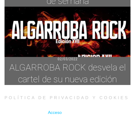
de semana
02/03/2022
ALGARROBA ROCK desvela el
cartel de su nueva edición
POLÍTICA DE PRIVACIDAD Y COOKIES
Acceso