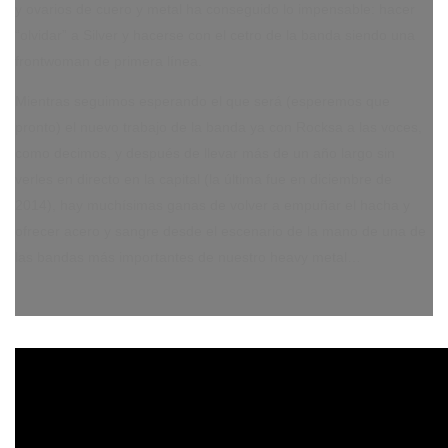
y ovarios de cuero y metal ha conseguido lo impensable: hacer
“olvidar” a Silver y hacerse con el cetro de la banda siendo una
frontwoman de primera línea.
Mientras seguimos esperando el que será (esperemos que
pronto) el nuevo trabajo de la banda ya con Rocksa a las voces,
como decimos, y después de llevar más de un año largo sin
verles en directo en la capital (la última fue en diciembre de
2014), hay muchísimas ganas de volver a empuñar el hacha y
ofrecer acero y sangre desde el escenario de la mano de una de
las bandas más importantes de nuestro heavy metal…