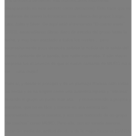
(y a la música de hecho, tras muchos años totalmente
desaparecido en este sentido como decíamos). Esto hace que se
conforme de nuevo la formación más clásica del grupo: Largo,
Lapi, Julito y Silver. De aquí salió el tremendo “El cuarto jinete”
(2013), esperadísimo último disco de estudio del grupo hasta la
fecha, y muy bien aceptado a todos los niveles… pero
sorpresivamente poco después saltaba la noticia de la salida del
eterno cantante de la banda, que nadie esperaba. Y aún mayor
sorpresa fue el anuncio de que el nuevo cantante de MURO iba a
ser… ¡una mujer!
Pues sí, y desde el principio y de un plumazo Rocksa calló todas
las bocas y se ha erigido como una auténtica tigresa y “lideresa”
llevando el grupo un punto más allá… y convenciendo a propios y
extraños, que no es fácil, y menos en una escena tan
encorsetada como la nuestra, y aún más hablando de un grupo
“de machos” como MURO. Pero ella, con su mirada asesina,
vozarrón mediante, actitud deudora de la mejor Azuzena (SANTA)