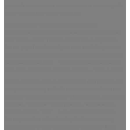
gloriosa de nuestra historia metalera cuando se hicieron leyenda
ya con el bajista Julito y Silver en sus filas.
Además, pariendo obras maestras absolutamente
imprescindibles para todo heavy que se precie como su primer
disco “Acero y sangre” (con la curiosidad de que se grabó en
directo… y que fue la “excusa” para crear el sello Avispa, amén
de primera referencia de la mítica discográfica, que se creó para
sacar este disco de MURO… “porque no había pasta para otra
cosa”, como ellos mismos han dicho siempre) o “Telón de acero”.
Los dos discos son más que imprescindibles para la historia del
heavy metal nacional y es dónde encontramos los clásicos más
rotundos y reconocibles del grupo: “Mirada asesina”, “Amos de la
oscuridad”, “Juicio final”, “Acero y sangre”, “Telón de acero”,
“Epílogo”, “Ciclón”, “Mata”… Y una banda imprescindible en
directo, pateándose todo el Estado y dando conciertos muy
especiales como el mítico concierto en el homenaje a Tierno