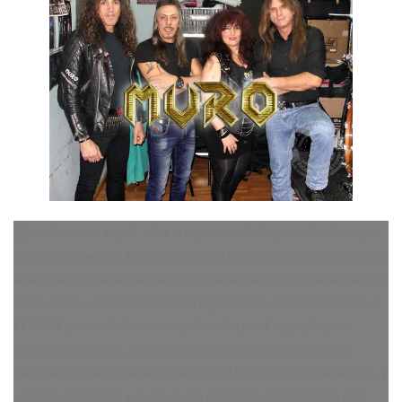
¡Speed metal a tope!… Por si alguien está despistado, decir que
es una de nuestras formaciones más legendarias de heavy metal,
amén de posiblemente nuestra primera banda dura de verdad, si
acaso junto a otras formaciones legendarias como FUCK OFF o
LEGION (éstas de Barcelona). Creados por Largo y Lapi a
principios de los 80, y comenzando curiosamente con Tony
(después ya cantante de SANGRE AZUL como todos sabemos), y
vestidos con pieles y cuero, fue a mediados de la década más