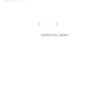
Me gusta esto:
COMPARTIR:
PERPETUAL NIGHT
DEJA UN COMENTARIO