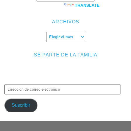
Powered by
TRANSLATE
ARCHIVOS
Archivos
¡SÉ PARTE DE LA FAMILIA!
Introduce tu correo electrónico para suscribirte a TMF y recibir
avisos de nuevas entradas.
Dirección
de
correo
Suscribir
electrónico