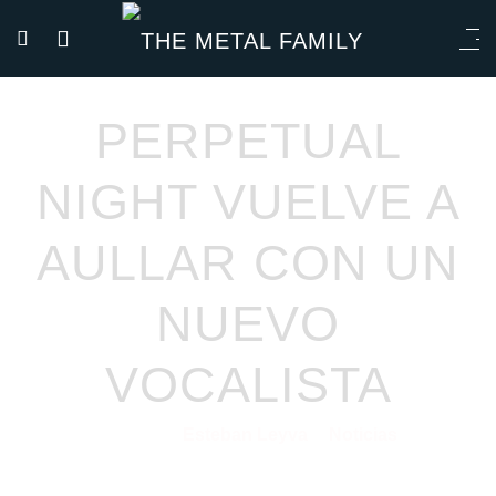
PERPETUAL
NIGHT VUELVE A
AULLAR CON UN
NUEVO
VOCALISTA
Esteban Leyva
Noticias
23/02/2021
por
en