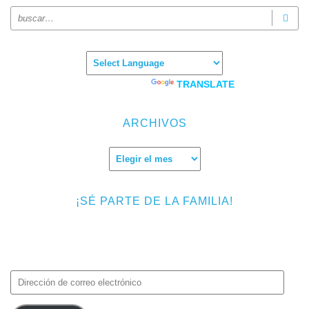
Powered by
TRANSLATE
ARCHIVOS
Archivos
¡SÉ PARTE DE LA FAMILIA!
Introduce tu correo electrónico para suscribirte a TMF y recibir
avisos de nuevas entradas.
Dirección
de