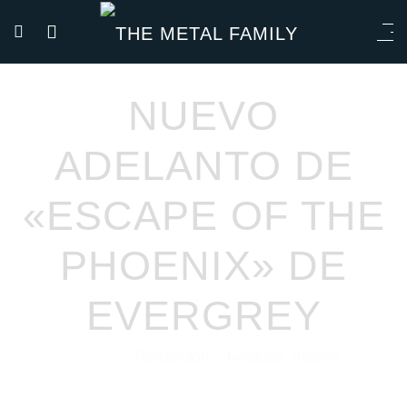
NUEVO
ADELANTO DE
«ESCAPE OF THE
PHOENIX» DE
EVERGREY
Redacción
Noticias
Vídeos
05/02/2021
por
en
⋅