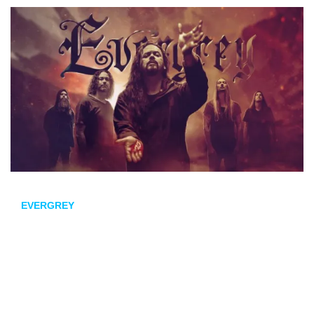
EVERGREY
publicará su nuevo disco
Escape Of The
Phoenix
el 26 de febrero, y siguen presentando temas del
mismo con el vídeo de
Where August Mourns
.
Escape Of The Phoenix
será el duodécimo álbum de
estudio de los suecos. En
Where August Mourns
la voz