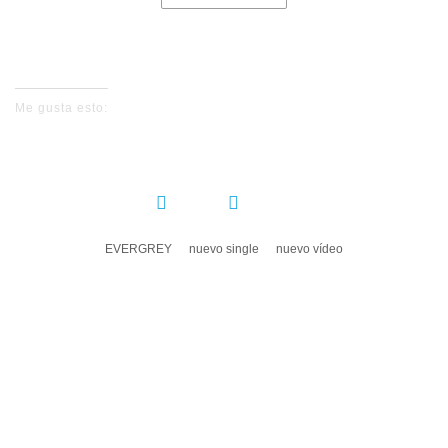
No events for now, please check again later.
Me gusta esto:
COMPARTIR:
EVERGREY
nuevo single
nuevo vídeo
DEJA UN COMENTARIO