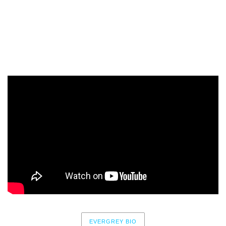
oscura y pesada de Tom Englund y las cautivadoras
guitarras te dejan fluir como nubes melancólicas en el cielo
progresivo.
Disfruta de este nuevo video y cuéntanos si te gusta.
EVERGREY BIO