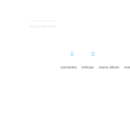
Me gusta esto:
COMPARTIR:
conciertos
noticias
nuevo álbum
nue
DEJ