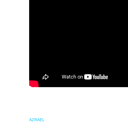
PHYSYCAL presenta una interesante propuesta de
he
conjunción de
thrash
metal y su vertiente más melódi
AZRAEL
con Eduardo Cervera a la Voz/Guitarra (CANK
«Indio» al Bajo (CANKER) y Miguel Ángel Robles a la