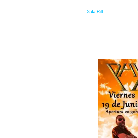
El próximo 19 de junio en la
Sala Riff
de Granada será l
acompañados extraordinariamente bien acompañados
El precio será de 10 € y 15 € con el
CD
incluido, apert
Las físicas entradas se pueden adquirir en: Pub Rain