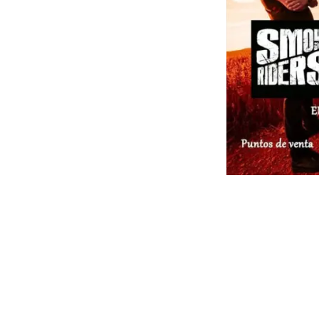
PHYSYCA
Apertur