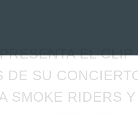
EVIEWS
ENTREVISTAS
CRÓNICAS
ARTÍCULOS
VÍDEOS
PRESENTA EL CLIP
S DE SU CONCIERT
A SMOKE RIDERS Y 
Esteban Leyva
Noticias
17/06/2026
por
en