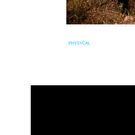
El grupo granadino
PHYSYCAL
publicaba recientement
dentro de su último trabajo de estudio
A New Reality
p
El
clip
ha sido dirigido, filmado y editado por Erik Ra
sentimiento.