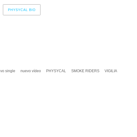
PHYSYCAL BIO
vo single
nuevo vídeo
PHYSYCAL
SMOKE RIDERS
VIGILIA
A UN COMENTARIO