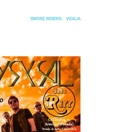
a presentación oficial del segundo álbum de la banda y estarán
 por las bandas
SMOKE RIDERS
y
VIGILIA
.
ura de puertas a las 20:30 horas.
bow, Mala Vida, Nightrain, New Biker Rock y Jam Instrumentos Musicale