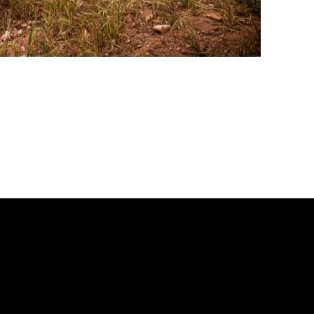
e el tercer
single
vídeo correspondiente a la canción
Never Close
, con
ublicado a finales de 2025.
yne. El tema es un baladón como la copa de un pino, épico y desbordant