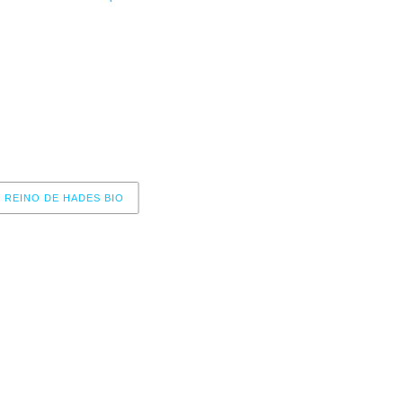
 venta para las entradas físicas son:
ck States Food and Drink
Patatas Fritas Oya
Copistería Paylu
REINO DE HADES BIO
r now, please check again later.