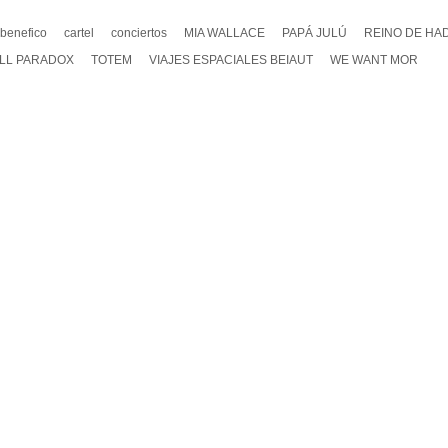
benefico
cartel
conciertos
MIA WALLACE
PAPÁ JULÚ
REINO DE HA
LL PARADOX
TOTEM
VIAJES ESPACIALES BEIAUT
WE WANT MOR
A UN COMENTARIO