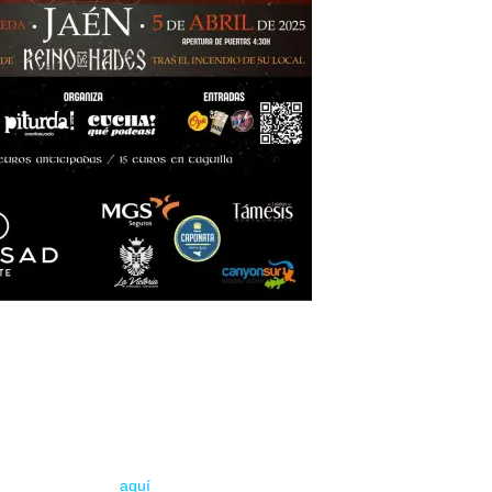
REINO FEST
de abril – 16:30 (aprtura)
torio de la Alameda – Jaén-
Entradas online
aquí