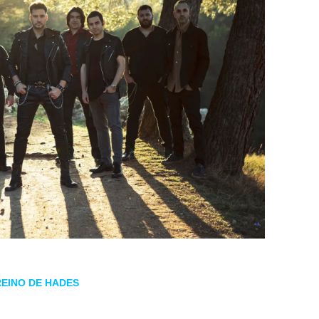
REINO DE HADES
provocó una desgracia. El recinto terminó ardiendo 
unadamente no hubo desgracias personales. Obviamente que a un mús