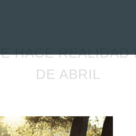
EVIEWS
ENTREVISTAS
CRÓNICAS
ARTÍCULOS
VÍDEOS
SE HACE REALIDAD 
DE ABRIL
Redacción
Noticias
27/03/2025
por
en