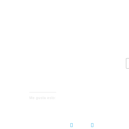
Los puntos de
Ro
No events fo
Me gusta esto:
COMPARTIR: