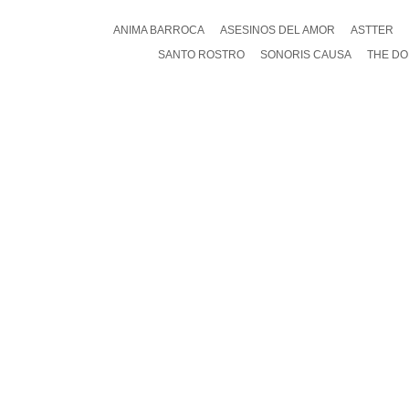
ANIMA BARROCA
ASESINOS DEL AMOR
ASTTER
SANTO ROSTRO
SONORIS CAUSA
THE DO
DEJ