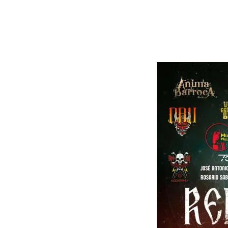
entradas). Nos vemos allí, amigos, listos para abrazar
Desde The Metal Family no podemos más que apoyarlos
compañeros…