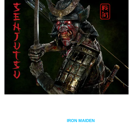
Hoy 3 de septiembre del 2021 se publica oficialmente
Senjutsu
el nuevo trabajo de
IRON MAIDEN
que ha sido
grabado en Francia en los
Guillaume Tell Studio
, donde ya