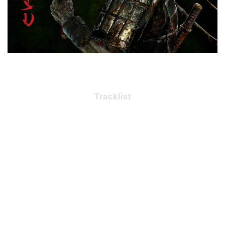
Tracklist
1 – Senjutsu (Smith/Harris) 8:20
2 – Stratego (Gers/Harris) 4:59
3 – The Writing On The Wall (Smith/Dickinson) 6:13
4 – Lost In A Lost World (Harris) 9:31
5 – Days Of Future Past (Smith/Dickinson) 4:03