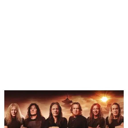
para preparar un gran álbum artístico y algo especial como
un vídeo. Por supuesto, la pandemia retrasó las cosas más –
tanto para los mejores planes – o deberían ser
‘estrategias’!? Las canciones son muy variadas, y algunas de
ellas son bastante largas. También hay una o dos canciones
que suenan bastante diferente a nuestro estilo habitual, y
creo que los fans de Maiden se sorprenderán – de una
buena manera, espero!»
Pues dejemos de charla, y vamos al lío…