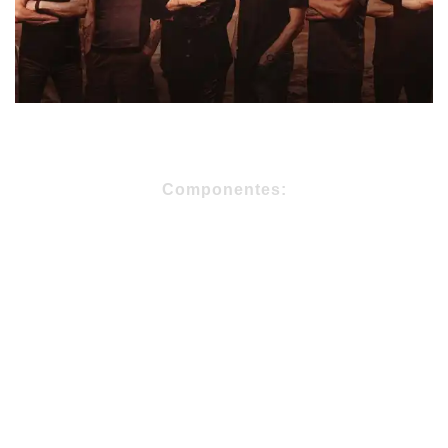
Componentes:
Bruce Dickinson – Vocalista
Adrian Smith – Guitarra
Steve Harris – Bajo
Dave Murray – Guitarra
Janick Gers – Guitarra