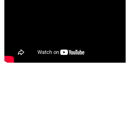
El título del mismo es
The writing On The Wall
primer
adelanto del álbum y compuesto por Adrian Smith y Bruce
Dickinson. Además ha sido producida por Kevin Shirley y
Steve Harris.
Tal como dice la letra:
«Un vez fuimos un imperio glorioso,
pero el imperio ha desaparecido, los muertos nos dieron