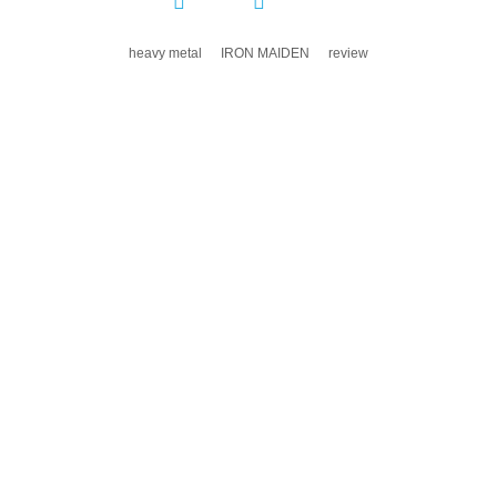
COMPARTIR:
heavy metal
IRON MAIDEN
review
DEJA UN COMENTARIO