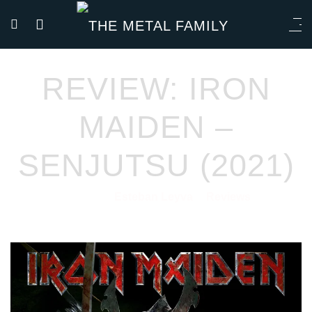
REVIEW: IRON
MAIDEN –
SENJUTSU (2021)
Esteban Leyva
Reviews
03/09/2021
por
en