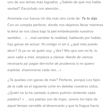
uno de sus temas más logrados. ¿Sabéis de qué nos habla
verdad? Escúchalo con atención…
Arremete con fuerza
Un día más
otro corte de:
Te lo dije
.
Con un compás perfecto, donde nos dejamos llevar mientras
la letra se nos clava bajo la piel embelesando nuestros
sentidos… «…
mal cambiar la realidad, hablando por hablar,
hay ganas de actuar. Ni contigo ni sin ti, ¿qué más puedo
decir? Si ya no sé quién soy. ¿Ves? Mis ojos son mi fe, tu
sexo sabe a miel, empieza a clarear. Alarde de ciencia
necesario pa’ pagar derroche de prudencia si no quiero
explotar, enamorarse cada vez…
«
¿Te quedas con ganas de más? Perfecto, porque
Los hijos
de la calle
es el siguiente corte en deleitar nuestros oídos,
¿Quién no la ha cantado a pleno pulmón sintiendo cada
palabra? » …
sus patrias son de trapo, somos los hijos de
aquel tiempo sensible al desencanto y que la fragua hacía