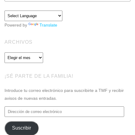
Powered by
Translate
ARCHIVOS
Archivos
¡SÉ PARTE DE LA FAMILIA!
Introduce tu correo electrónico para suscribirte a TMF y recibir
avisos de nuevas entradas.
Dirección
de
correo
Suscribir
electrónico