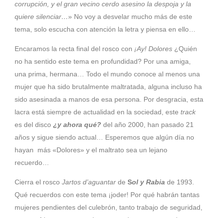
corrupción, y el gran vecino cerdo asesino la despoja y la
quiere silenciar…
» No voy a desvelar mucho más de este
tema, solo escucha con atención la letra y piensa en ello…
Encaramos la recta final del rosco con
¡Ay! Dolores
¿Quién
no ha sentido este tema en profundidad? Por una amiga,
una prima, hermana… Todo el mundo conoce al menos una
mujer que ha sido brutalmente maltratada, alguna incluso ha
sido asesinada a manos de esa persona. Por desgracia, esta
lacra está siempre de actualidad en la sociedad, este
track
es del disco
¿y ahora qué?
del año 2000, han pasado 21
años y sigue siendo actual… Esperemos que algún día no
hayan más «Dolores» y el maltrato sea un lejano
recuerdo…
Cierra el rosco
Jartos d’
aguantar
de
S
ol y Rabia
de 1993.
Qué recuerdos con este tema ¡joder! Por qué habrán tantas
mujeres pendientes del culebrón, tanto trabajo de seguridad,