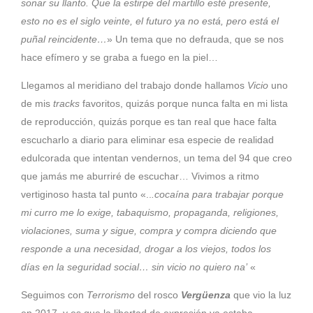
sonar su llanto. Que la estirpe del martillo esté presente,
esto no es el siglo veinte, el futuro ya no está, pero está el
puñal reincidente…
» Un tema que no defrauda, que se nos
hace efímero y se graba a fuego en la piel…
Llegamos al meridiano del trabajo donde hallamos
Vicio
uno
de mis
tracks
favoritos, quizás porque nunca falta en mi lista
de reproducción, quizás porque es tan real que hace falta
escucharlo a diario para eliminar esa especie de realidad
edulcorada que intentan vendernos, un tema del 94 que creo
que jamás me aburriré de escuchar… Vivimos a ritmo
vertiginoso hasta tal punto «..
.cocaína para trabajar porque
mi curro me lo exige, tabaquismo, propaganda, religiones,
violaciones, suma y sigue, compra y compra diciendo que
responde a una necesidad, drogar a los viejos, todos los
días en la seguridad social… sin vicio no quiero na’
«
Seguimos con
Terrorismo
del rosco
Vergüenza
que vio la luz