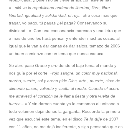
republicana
. ¿Quién no se viene arriba con este tema?
«..
.allá va la republicana ondeando libertad, libre, libre
libertad, igualdad y solidaridad, el rey.
.. otra cosa más que
tragar, yo pago, tú pagas ¿él paga? Conservando su
divinidad.
..»
Con una consonancia marcada y una letra que
a más de uno les hará pensar y entender muchas cosas, al
igual que le van a dar ganas de dar saltos, temazo de 2006
un buen comienzo con un tema que nunca caduca.
Se abre paso
Grano y oro
donde el bajo toma el mando y
nos guía por el corte, «
rojo sangre, un color muy nacional,
morbo, suerte, sol y arena pide Dios, arte , muerte, sirve de
alimento pases, valiente y vuelta al ruedo. Cuando el acero
me atravesó el corazón se le llama fiesta y otra vuelta de
tuerca…»
Y sin darnos cuenta ya lo cantamos al unísono a
todo volumen dejándonos la garganta. Recuerdo la primera
vez que escuché este tema, en el disco
Te lo dije
de 1997
con 11 años, no me dejó indiferente, y sigo pensando que es