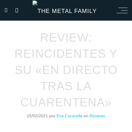
REVIEW:
REINCIDENTES Y
SU «EN DIRECTO
TRAS LA
CUARENTENA»
15/02/2021
por
Eva Cucarella
en
Reviews