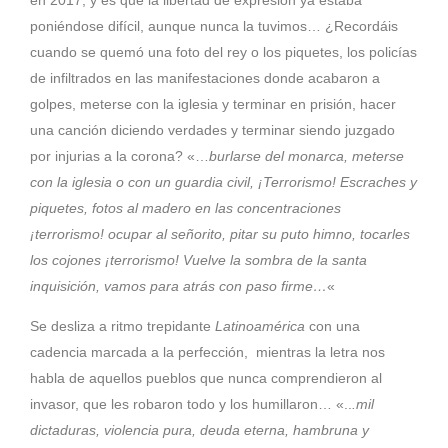
en 2017, y es que la libertad de expresión ya estaba
poniéndose difícil, aunque nunca la tuvimos… ¿Recordáis
cuando se quemó una foto del rey o los piquetes, los policías
de infiltrados en las manifestaciones donde acabaron a
golpes, meterse con la iglesia y terminar en prisión, hacer
una canción diciendo verdades y terminar siendo juzgado
por injurias a la corona? «…
burlarse del monarca, meterse
con la iglesia o con un guardia civil, ¡Terrorismo! Escraches y
piquetes, fotos al madero en las concentraciones
¡terrorismo! ocupar al señorito, pitar su puto himno, tocarles
los cojones ¡terrorismo! Vuelve la sombra de la santa
inquisición, vamos para atrás con paso firme…
«
Se desliza a ritmo trepidante
Latinoamérica
con una
cadencia marcada a la perfección, mientras la letra nos
habla de aquellos pueblos que nunca comprendieron al
invasor, que les robaron todo y los humillaron… «..
.mil
dictaduras, violencia pura, deuda eterna, hambruna y