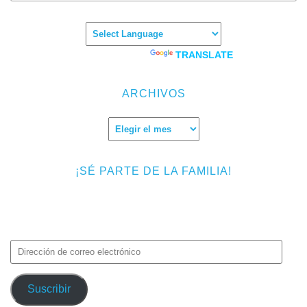
Powered by
TRANSLATE
ARCHIVOS
Archivos
¡SÉ PARTE DE LA FAMILIA!
Introduce tu correo electrónico para suscribirte a TMF y recibir
avisos de nuevas entradas.
Dirección
de
correo
Suscribir
electrónico