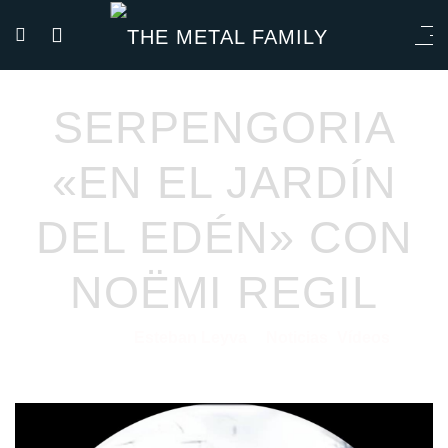
SERPENGORIA
«EN EL JARDÍN
DEL EDÉN» CON
NOËMI REGIL
Esteban Leyva
Noticias
Vídeos
04/10/2021
por
en
⋅