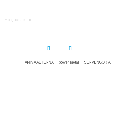
No events for now, please check again later.
Me gusta esto:
COMPARTIR:
ANIMA AETERNA
power metal
SERPENGORIA
DEJA UN COMENTARIO