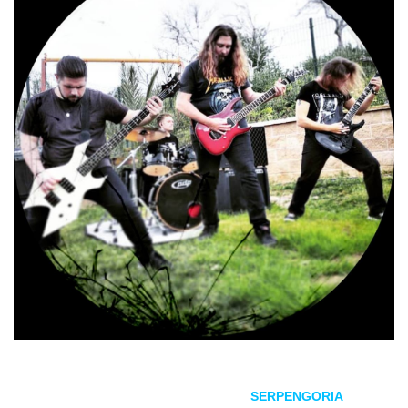
La banda malagueña de
power
metal
,
SERPENGORIA
,