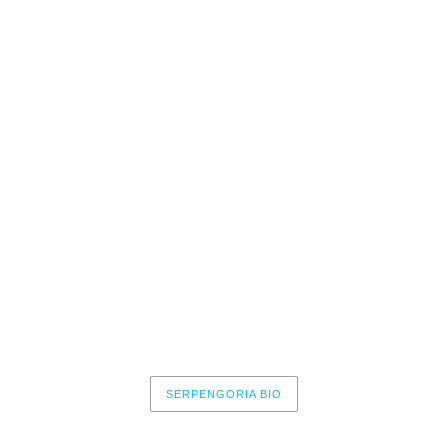
2 – Primigenio
3 – El Regalo de Gea
4 – El Mito de la caverna
5 – Luna Roja
6 – Atlas
7 – El Jardín del Edén
8 – Evolución
9 – Origen
10 – Serpengoria
SERPENGORIA BIO