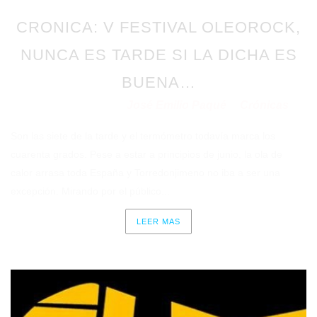
CRONICA: V FESTIVAL OLEOROCK,
NUNCA ES TARDE SI LA DICHA ES
BUENA…
José Emilio Paqué
Crónicas
Publicado en 23/06/2022
por
en
Son las siete de la tarde y el termómetro todavía marca los
cuarenta grados. Pese a estar a principios de junio, la ola de
calor arrasa toda España y Torredonjimeno no iba a ser una
excepción. Mirando por el público...
LEER MAS