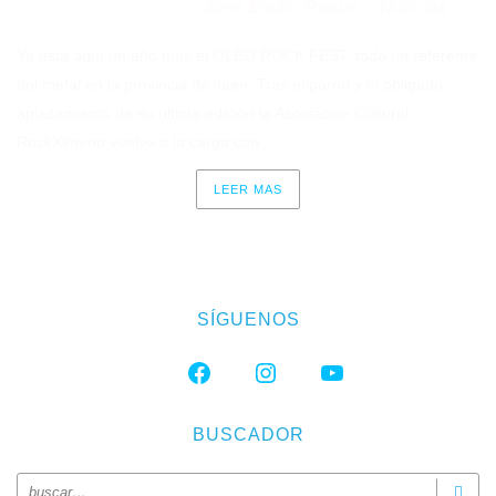
José Emilio Paqué
Noticias
Publicado en 07/06/2022
por
en
Ya está aquí un año más el OLEO ROCK FEST, todo un referente
del metal en la provincia de Jaén. Tras el parón y el obligado
aplazamiento de su última edición la Asociación Cultural
RockXimeno vuelve a la carga con...
LEER MAS
SÍGUENOS
FACEBOOK
INSTAGRAM
YOUTUBE
BUSCADOR