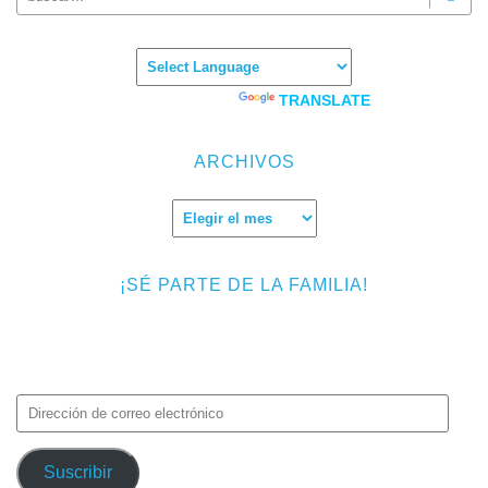
Powered by
TRANSLATE
ARCHIVOS
Archivos
¡SÉ PARTE DE LA FAMILIA!
Introduce tu correo electrónico para suscribirte a TMF y recibir
avisos de nuevas entradas.
Dirección
de
correo
Suscribir