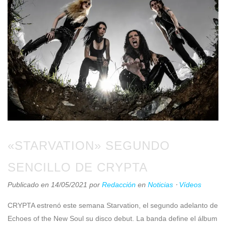
«STARVATION» SEGUNDO
SENCILLO DE CRYPTA
Publicado en 14/05/2021
por
Redacción
en
Noticias
⋅
Vídeos
CRYPTA estrenó este semana Starvation, el segundo adelanto de
Echoes of the New Soul su disco debut. La banda define el álbum