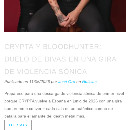
CRYPTA Y BLOODHUNTER:
DUELO DE DIVAS EN UNA GIRA
DE VIOLENCIA SÓNICA
Publicado en 11/05/2026
por
José Oro
en
Noticias
Prepárese para una descarga de violencia sónica de primer nivel
porque CRYPTA vuelve a España en junio de 2026 con una gira
que promete convertir cada sala en un auténtico campo de
batalla para el amante del death metal más...
LEER MAS