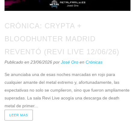
CRÓNICA: CRYPTA +
BLOODHUNTER MADRID
REVENTÓ (REVI LIVE 12/06/26)
Publicado en 23/06/2026
por
José Oro
en
Crónicas
Se anunciaba una de esas noches marcadas en rojo para
cualquier amante del metal extremo y, afortunadamente, las
expectativas no solo se cumplieron, sino que fueron ampliamente
superadas. La sala Revi Live acogía una descarga de death
metal de primer...
LEER MAS