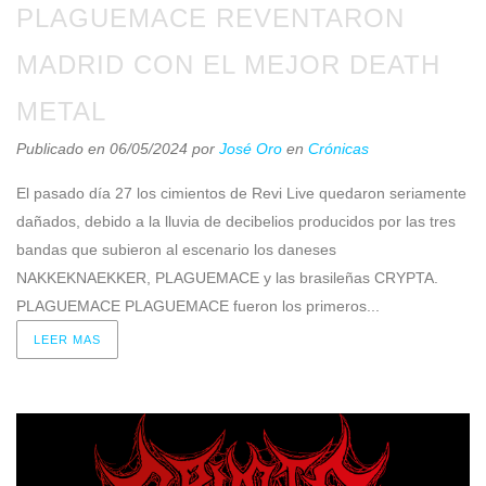
PLAGUEMACE REVENTARON
MADRID CON EL MEJOR DEATH
METAL
Publicado en 06/05/2024
por
José Oro
en
Crónicas
El pasado día 27 los cimientos de Revi Live quedaron seriamente
dañados, debido a la lluvia de decibelios producidos por las tres
bandas que subieron al escenario los daneses
NAKKEKNAEKKER, PLAGUEMACE y las brasileñas CRYPTA.
PLAGUEMACE PLAGUEMACE fueron los primeros...
LEER MAS