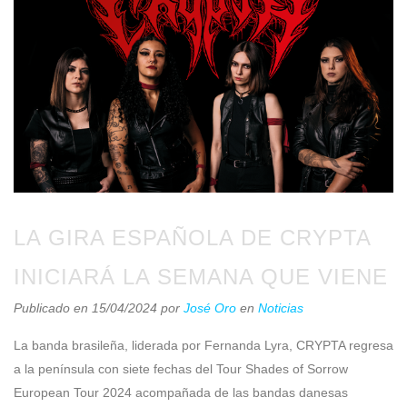
LA GIRA ESPAÑOLA DE CRYPTA
INICIARÁ LA SEMANA QUE VIENE
Publicado en 15/04/2024
por
José Oro
en
Noticias
La banda brasileña, liderada por Fernanda Lyra, CRYPTA regresa
a la península con siete fechas del Tour Shades of Sorrow
European Tour 2024 acompañada de las bandas danesas