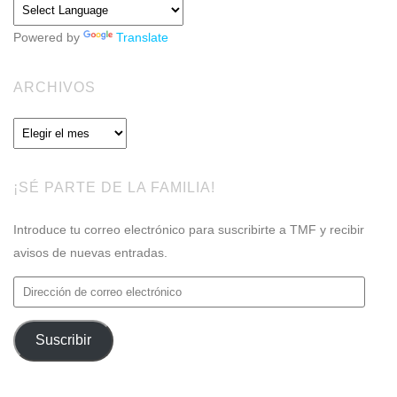
Powered by
Translate
ARCHIVOS
Archivos
¡SÉ PARTE DE LA FAMILIA!
Introduce tu correo electrónico para suscribirte a TMF y recibir
avisos de nuevas entradas.
Dirección
de
correo
Suscribir
electrónico