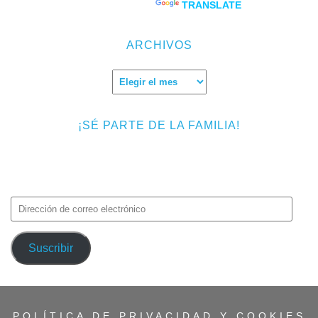
Powered by
TRANSLATE
ARCHIVOS
Archivos
¡SÉ PARTE DE LA FAMILIA!
Introduce tu correo electrónico para suscribirte a TMF y recibir
avisos de nuevas entradas.
Dirección
de
correo
Suscribir
electrónico
POLÍTICA DE PRIVACIDAD Y COOKIES