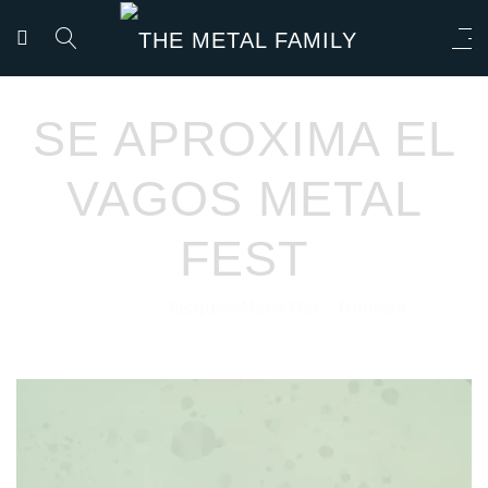
SE APROXIMA EL
VAGOS METAL
FEST
Jacques-Marie Bat
Noticias
19/07/2022
por
en