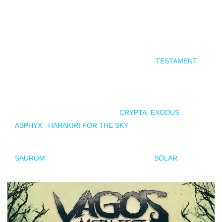
El cartel de la quinta edición del festival permite afianzar el
festival entre las apuestas más solidas del panorama metal
internacional.
El cartel estará encabezado por EMPEROR,
TESTAMENT
y
DIMMU BORGIR. El resto del elenco de bandas no dejará a
nadie indiferente con un amplio espectro de géneros
representados y grandes nombres en cada uno de ellos.
Podemos destacar TROLLFEST,
CRYPTA
,
EXODUS
,
ASPHYX
,
HARAKIRI FOR THE SKY
o KATAKLYSM.
También tendremos representación en este festival con
SAUROM
, APOTROPAICO y los granadinos
SÖLAR
.