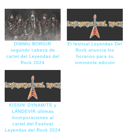
DIMMU BORGIR
El festival Leyendas Del
segundo cabeza de
Rock anuncia los
cartel del Leyendas del
horarios para su
Rock 2024
inminente edición
KISSIN’ DYNAMITE y
LÁNDEVIR últimas
incorporaciones al
cartel del Festival
Leyendas del Rock 2024