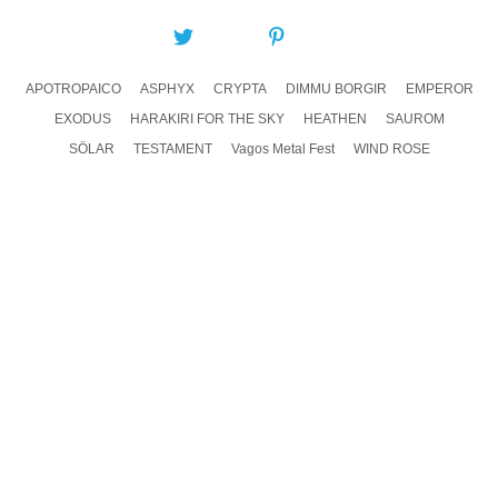
COMPARTIR:
APOTROPAICO
ASPHYX
CRYPTA
DIMMU BORGIR
EMPEROR
EXODUS
HARAKIRI FOR THE SKY
HEATHEN
SAUROM
SÖLAR
TESTAMENT
Vagos Metal Fest
WIND ROSE
DEJA UN COMENTARIO