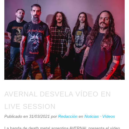
AVERNAL DESVELA VÍDEO EN
LIVE SESSION
Publicado en 31/03/2021
por
Redacción
en
Noticias
⋅
Vídeos
La banda de death metal argentina AVERNAL presenta el vídeo