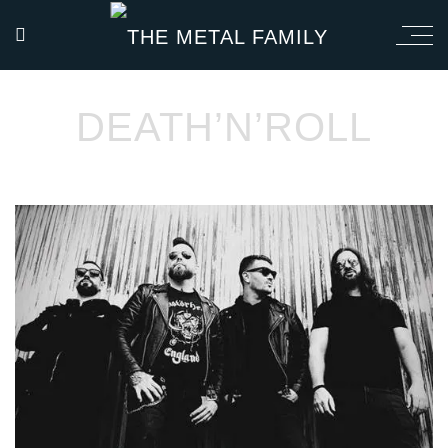
DEATH’N’ROLL