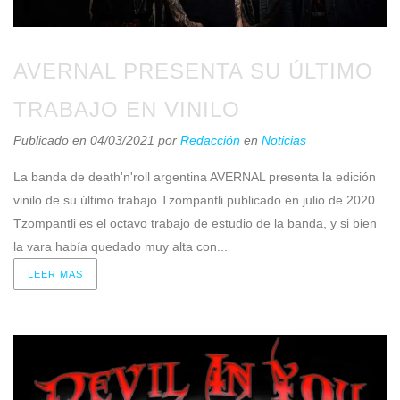
AVERNAL PRESENTA SU ÚLTIMO
TRABAJO EN VINILO
Publicado en 04/03/2021
por
Redacción
en
Noticias
La banda de death'n'roll argentina AVERNAL presenta la edición
vinilo de su último trabajo Tzompantli publicado en julio de 2020.
Tzompantli es el octavo trabajo de estudio de la banda, y si bien
la vara había quedado muy alta con...
LEER MAS