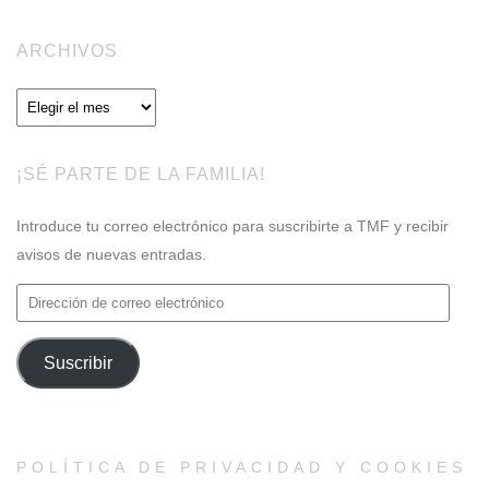
ARCHIVOS
Archivos
¡SÉ PARTE DE LA FAMILIA!
Introduce tu correo electrónico para suscribirte a TMF y recibir
avisos de nuevas entradas.
Dirección
de
correo
Suscribir
electrónico
POLÍTICA DE PRIVACIDAD Y COOKIES