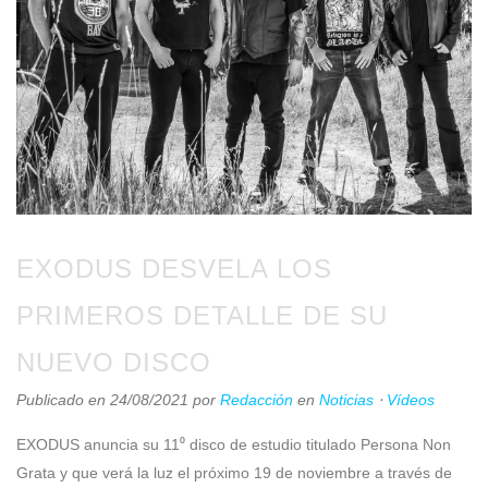
EXODUS DESVELA LOS
PRIMEROS DETALLE DE SU
NUEVO DISCO
Publicado en 24/08/2021
por
Redacción
en
Noticias
⋅
Vídeos
EXODUS anuncia su 11⁰ disco de estudio titulado Persona Non
Grata y que verá la luz el próximo 19 de noviembre a través de