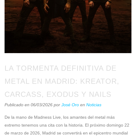
LA TORMENTA DEFINITIVA DE
METAL EN MADRID: KREATOR,
CARCASS, EXODUS Y NAILS
Publicado en 06/03/2026
por
José Oro
en
Noticias
De la mano de Madness Live, los amantes del metal más
extremo tenemos una cita con la historia. El próximo domingo 22
de marzo de 2026, Madrid se convertirá en el epicentro mundial