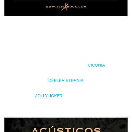
Una año más el ciclo de acústicos del Z! Live 2025 ofrecerá
una serie de conciertos gratuitos en distintos puntos de
Zamora del 12 al 14 de junio, con actuaciones en formato
íntimo y desenchufado. El miércoles 12, en la Plaza del
Maestro, actuarán SALDUIE a las 12:00 y
CICONIA
a las
13:00. El jueves 13, en la Plaza de Viriato, será el turno de
KINNIA a las 12:00 y
DÉBLER ETERNIA
a las 13:00.
Finalmente, el viernes 14, el ciclo concluirá en el Parque de
la Marina con
JOLLY JOKER
a las 12:00 y ANKHARA a las
13:00.