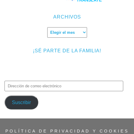
Powered by
TRANSLATE
ARCHIVOS
Archivos
¡SÉ PARTE DE LA FAMILIA!
Introduce tu correo electrónico para suscribirte a TMF y recibir
avisos de nuevas entradas.
Dirección
de
correo
Suscribir
electrónico
POLÍTICA DE PRIVACIDAD Y COOKIES