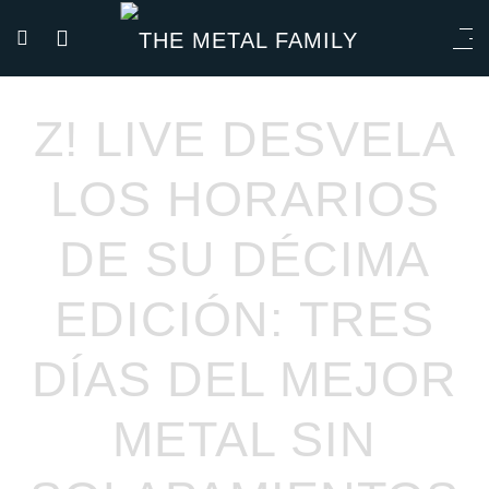
Z! LIVE DESVELA
LOS HORARIOS
DE SU DÉCIMA
EDICIÓN: TRES
DÍAS DEL MEJOR
METAL SIN