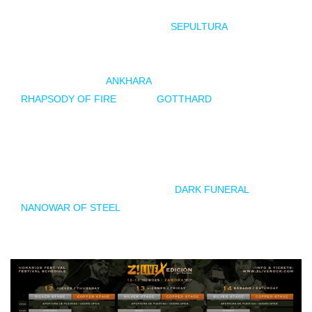
El sábado 14 de junio será día de despedidas. Además de
ser el último día del Z! Live 2025,
SEPULTURA
ofrecerá su
último concierto en España, en una fecha exclusiva dentro
de su gira de despedida. OPENSIGHT abrirá la jornada a las
16:15, seguido por
ANKHARA
(17:10), DYNAZTY (18:10) y
RHAPSODY OF FIRE
(19:20).
GOTTHARD
tocarán a las
20:30 en el Silver Stage y, a continuación, LITA FORD
(21:40) en el Copper Stage ofrecerá uno de los conciertos
más esperados de esta décima edición. SEPULTURA será la
encargada de decir adiós a su público a las 23:00 con un
show que promete ser inolvidable.
DARK FUNERAL
(00:50) y
NANOWAR OF STEEL
(02:00) pondrán el broche final al
festival.