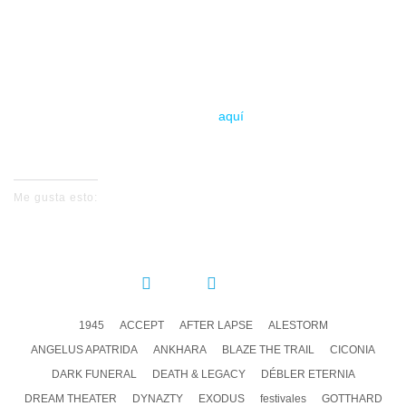
X edición
Del 12 al 13 de junio
Zamora
Entradas
aquí
Me gusta esto:
COMPARTIR:
1945
ACCEPT
AFTER LAPSE
ALESTORM
ANGELUS APATRIDA
ANKHARA
BLAZE THE TRAIL
CICONIA
DARK FUNERAL
DEATH & LEGACY
DÉBLER ETERNIA
DREAM THEATER
DYNAZTY
EXODUS
festivales
GOTTHARD