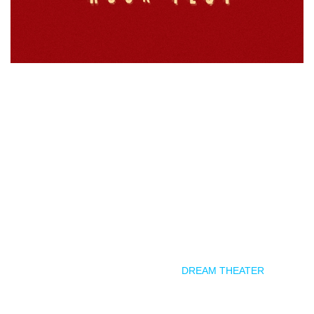
Zamora se prepara para vivir una edición histórica del Z!
Live Rock Fest. La organización ha publicado hoy los
horarios oficiales de su décima edición, que tendrá lugar del
12 al 14 de junio de 2025, y confirma una de las señas de
identidad más valoradas por el público del festival: no habrá
solapamientos entre escenarios, permitiendo a los asistentes
disfrutar íntegramente de todas las bandas del cartel.
El jueves 12 de junio estará dedicado a los sonidos más
técnicos y complejos, con el
metal
progresivo como
protagonista y el único concierto de
DREAM THEATER
en un
festival español en todo 2025. Las puertas se abrirán, como
cada día, a las 15:00. La jornada arrancará con AFTER