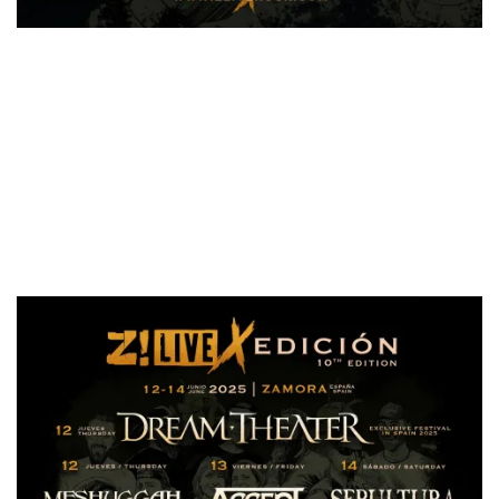
Con el 90 % del aforo ya vendido, la organización
recomienda adquirir las entradas cuanto antes para no
perderse una edición tan especial del Z! Live. También
recuerdan que los horarios pueden estar sujetos a cambios
por motivos de producción o causas ajenas a la
organización.