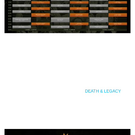
El miércoles 11 de junio, como anticipo al festival, tendrán
lugar los
showcases
de bienvenida en distintos locales de
Zamora. Se ofrecerán conciertos gratuitos en varias salas de
la ciudad: en el Pub Numancia actuarán BLAZE THE TRAIL y
GRAVE NOISE a partir de las 18:00, mientras que en La
Cueva del Jazz será el turno de 1945 y
DEATH & LEGACY
desde las 21:00. La noche culminará con las Fiestas Z! Live
en La Bodeguilla y en el propio Pub Numancia, los dos bares
“oficiales” del festival, a partir de las 23:00.