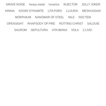
GRAVE NOISE
heavy metal
horarios
INJECTOR
JOLLY JOKER
KINNIA
KISSIN' DYNAMITE
LITA FORD
LUJURIA
MESHUGGAH
MORPHIUM
NANOWAR OF STEEL
NILE
NOCTEM
OPENSIGHT
RHAPSODY OF FIRE
ROTTING CHRIST
SALDUIE
SAUROM
SEPULTURA
VITA IMANA
VOLA
Z LIVE!
DEJA UN COMENTARIO