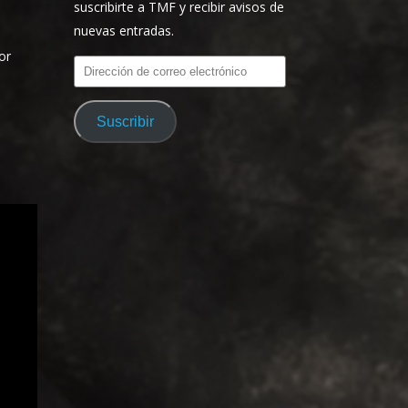
suscribirte a TMF y recibir avisos de
nuevas entradas.
or
Dirección
de
correo
Suscribir
electrónico