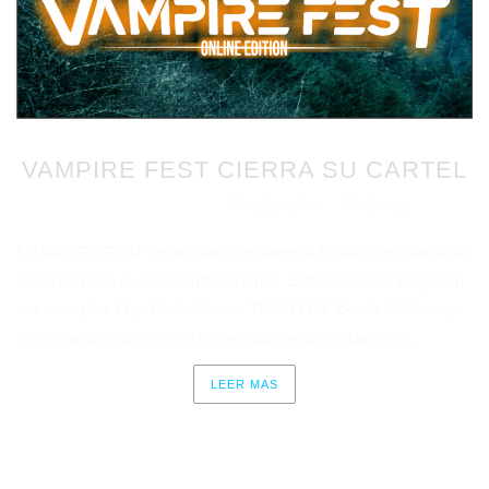
VAMPIRE FEST CIERRA SU CARTEL
Redacción
Noticias
Publicado en 29/01/2021
por
en
El VAMPIRE FEST organizado por Vampire Productions cierra su
cartel con seis nuevas confirmaciones. El festival tendrá lugar en
streaming los 17 y 18 de febrero. TRALLERY: Desde Mallorca y
con un amplio abanico de influencias y experiencia a sus...
LEER MAS