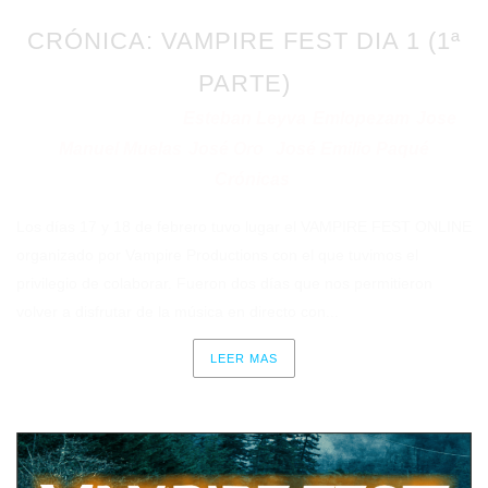
CRÓNICA: VAMPIRE FEST DIA 1 (1ª
PARTE)
Esteban Leyva
Emlopezam
Jose
Publicado en 09/03/2021
por
·
·
Manuel Muelas
José Oro
José Emilio Paqué
·
y
Crónicas
en
Los días 17 y 18 de febrero tuvo lugar el VAMPIRE FEST ONLINE
organizado por Vampire Productions con el que tuvimos el
privilegio de colaborar. Fueron dos días que nos permitieron
volver a disfrutar de la música en directo con...
LEER MAS