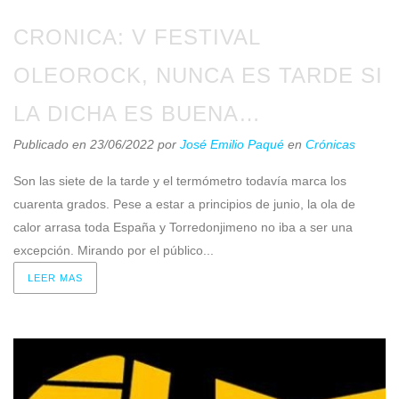
CRONICA: V FESTIVAL
OLEOROCK, NUNCA ES TARDE SI
LA DICHA ES BUENA…
Publicado en 23/06/2022
por
José Emilio Paqué
en
Crónicas
Son las siete de la tarde y el termómetro todavía marca los
cuarenta grados. Pese a estar a principios de junio, la ola de
calor arrasa toda España y Torredonjimeno no iba a ser una
excepción. Mirando por el público...
LEER MAS