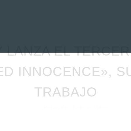
EVIEWS
ENTREVISTAS
CRÓNICAS
ARTÍCULOS
VÍDEOS
 LANZA EL TERCER
ED INNOCENCE», S
TRABAJO
Redacción
Noticias
Vídeos
21/12/2020
por
en
⋅