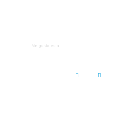
No events fo
Me gusta esto:
COMPARTIR:
DEJ