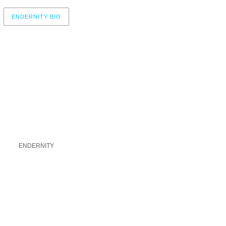
ENDERNITY BIO
r now, please check again later.
ENDERNITY
A UN COMENTARIO