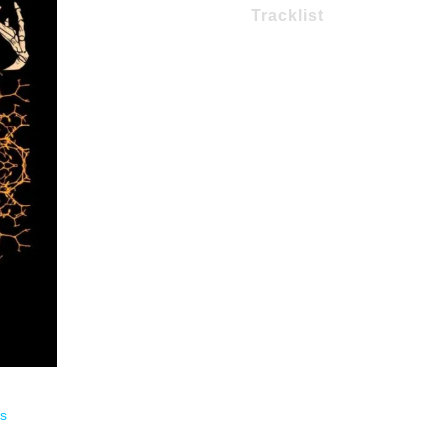
Tracklist
1 – Ashes and dust
2 – You wont bring me down
3 – Infinite hell
4 – Genocide
5 – Endernity
6 – I dream that i can fly
7 – The dream is over
8 Stranger
9 – Victim of society
ds
.