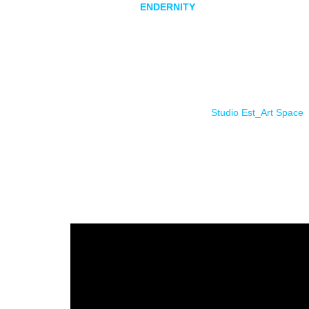
Los madrileños
ENDERNITY
siguen presentando adel
febrero.
Este tercer adelanto
Endernity
, es un tema personal y
lugar para nosotros llamado hogar, donde poder olvid
El vídeo ha sido grabado en los
Studio Est_Art Space
y
protagonistas del video que superaron todas las expect
Después del intimo y emotivo
I Dream That I Can Fly
,
matices.