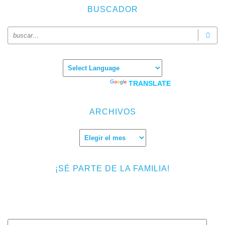
BUSCADOR
Powered by
TRANSLATE
ARCHIVOS
Archivos
¡SÉ PARTE DE LA FAMILIA!
Introduce tu correo electrónico para suscribirte a TMF y recibir
avisos de nuevas entradas.
Dirección