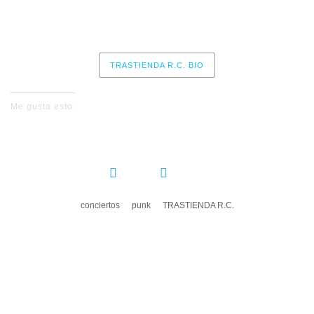
Sala Rockville – Madrid
TRASTIENDA R.C. BIO
Me gusta esto:
COMPARTIR:
conciertos
punk
TRASTIENDA R.C.
DEJA UN COMENTARIO