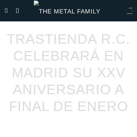
TRASTIENDA R.C.
CELEBRARÁ EN
MADRID SU XXV
ANIVERSARIO A
FINAL DE ENERO
Redacción
Noticias
11/01/2022
por
en