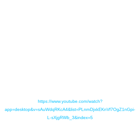
trabajo de guitarras más notable, estribillo pegadizo y
melodía rápida.
https://www.youtube.com/watch?
app=desktop&v=sAuWdqRKcA4&list=PLnmDjxkEKnVf7OgZ1nGpi-
L-sXjgRWb_3&index=5