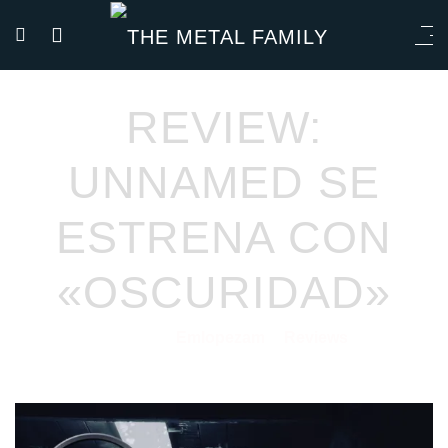
REVIEW:
UNNAMED SE
ESTRENA CON
«OSCURIDAD»
Emlopezam
Reviews
22/02/2021
por
en