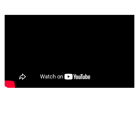
Llegamos al ecuador del trabajo con
Despertar,
un corte
sentido, que comienza lento y pausado, como si fuera una
balada, para cambiar radicalmente y golpearnos con fuerza,
con una melodía potente y una cantante que se sale,