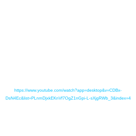
derramando pasión. La parte instrumental sublime.
https://www.youtube.com/watch?app=desktop&v=CDBx-
DsN4Ec&list=PLnmDjxkEKnVf7OgZ1nGpi-L-sXjgRWb_3&index=4
Mi invocación
, nos trae la colaboración a la guitarra de
Jorge Morales
, exguitarrista de TOTM, con lo que hay un