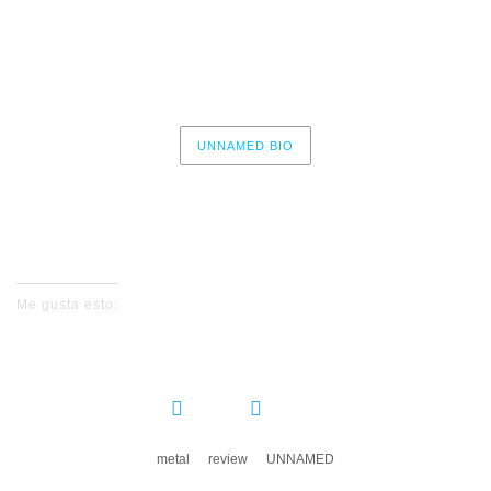
Resurgir
Terrorismo Irracional
UNNAMED BIO
No events for now, please check again later.
Me gusta esto:
COMPARTIR:
metal
review
UNNAMED