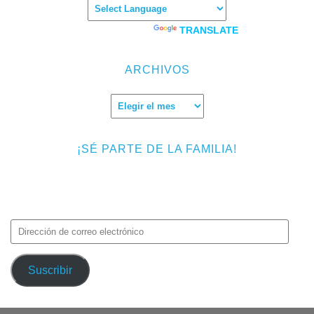
Powered by
TRANSLATE
ARCHIVOS
Archivos
¡SÉ PARTE DE LA FAMILIA!
Introduce tu correo electrónico para suscribirte a TMF y recibir
avisos de nuevas entradas.
Dirección
de
correo
Suscribir
electrónico