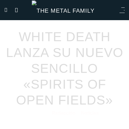
WHITE DEATH
LANZA SU NUEVO
SENCILLO
«SPIRITS OF
OPEN FIELDS»
Redacción
Noticias
20/04/2021
por
en