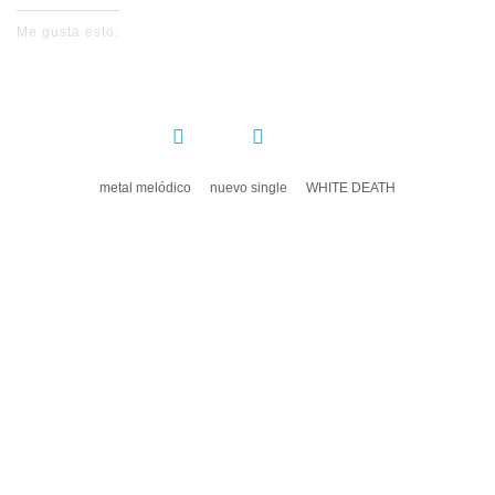
Me gusta esto:
COMPARTIR:
metal melódico
nuevo single
WHITE DEATH
DEJA UN COMENTARIO