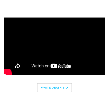
tiempo que nos queda.
WHITE DEATH BIO
No events for now, please check again later.