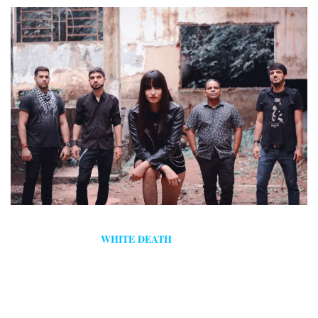
WHITE DEATH
La banda de
metal
,
, lanza el nuevo single
Spirits
of Open Fields
en todas las plataformas digitales.
La banda comenta:
Spirits of Open Fields
es una canción que tiene