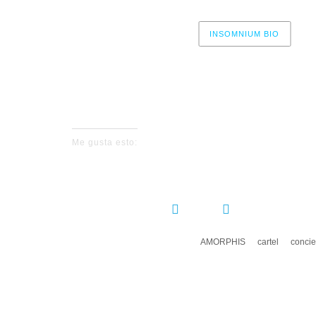
INSOMNIUM BIO
No events fo
Me gusta esto:
COMPARTIR:
AMORPHIS
cartel
concie
DEJ