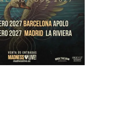
ero en la Sala Apolo de Barcelona
ebrero en La Riviera de Madrid.
va para socios de Madness Live! estará
el miércoles 13 de mayo a las 10:00
cará el viernes 15 de mayo a las 10:00 en
madnesslive.es