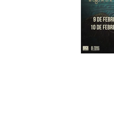
9 de febr
10 de f
Preventa exclusi
disponible 
Venta general arran