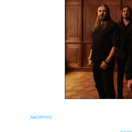
AMORPHIS
ha anunciado una extensa gira europea com
desplegando su inconfundible combinación de
death
m