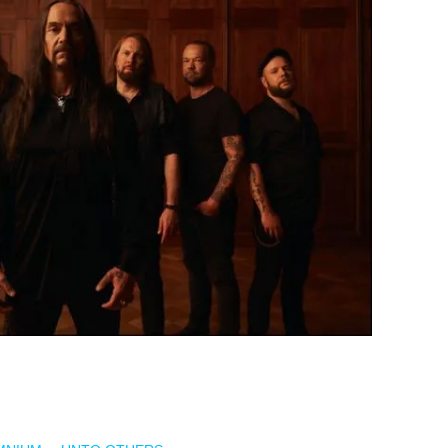
o cabezas de cartel con la que recorrerán el continente este inviern
etal
melódico, atmósferas nórdicas y pasajes progresivos. Les acom