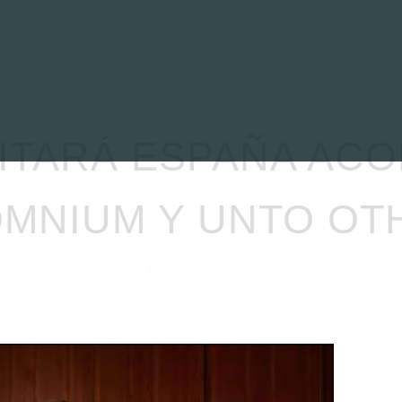
EVIEWS
ENTREVISTAS
CRÓNICAS
ARTÍCULOS
VÍDEOS
SITARÁ ESPAÑA AC
OMNIUM Y UNTO OT
Esteban Leyva
Noticias
11/05/2026
por
en