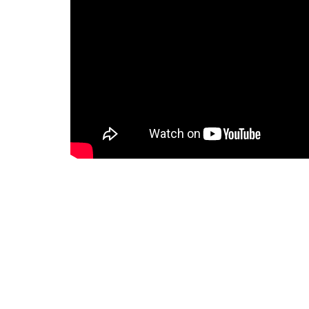
En España tenemos dos fechas confirmadas el 9 de feb
Madrid.
La preventa exclusiva para socios de Madness Live! es
general arrancará el viernes 15 de mayo a las 10:00 
Ya no sólo merece la pena escuchar a AMORPHIS y su 