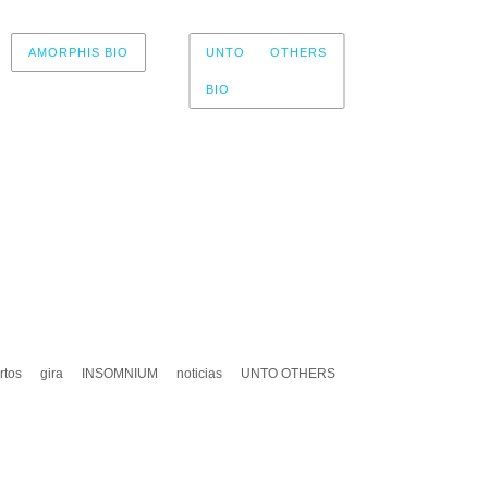
AMORPHIS BIO
UNTO OTHERS
BIO
r now, please check again later.
rtos
gira
INSOMNIUM
noticias
UNTO OTHERS
A UN COMENTARIO