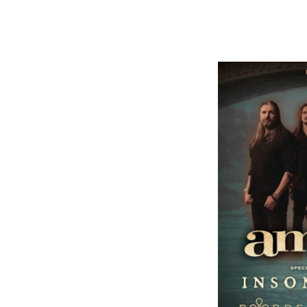
INSOMNIUM y UNTO OTHERS ya son 2 bandas que por si
Metal de calidad desde Finlandia, ¿Te apuntas?