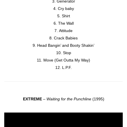
Generator
Cry baby
Shirt
The Wall
Attitude
Crack Babies
Head Bangin’ and Booty Shakin’
Stop
Move (Get Outta My Way)
L.P.F.
EXTREME
–
Waiting for the Punchline
(1995)