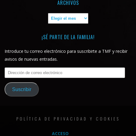
ARCHIVOS
Archivos
¡SÉ PARTE DE LA FAMILIA!
Introduce tu correo electrónico para suscribirte a TMF y recibir
avisos de nuevas entradas.
Dirección
de
correo
Suscribir
electrónico
POLÍTICA DE PRIVACIDAD Y COOKIES
ACCESO