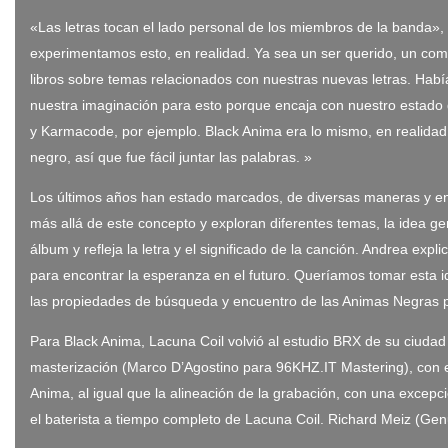
«Las letras tocan el lado personal de los miembros de la banda», 
experimentamos esto, en realidad. Ya sea un ser querido, un com
libros sobre temas relacionados con nuestras nuevas letras. Había 
nuestra imaginación para esto porque encaja con nuestro estado d
y Karmacode, por ejemplo. Black Anima era lo mismo, en realidad. 
negro, así que fue fácil juntar las palabras. »
Los últimos años han estado marcados, de diversas maneras y en 
más allá de este concepto y exploran diferentes temas, la idea ge
álbum y refleja la letra y el significado de la canción. Andrea expl
para encontrar la esperanza en el futuro. Queríamos tomar esta i
las propiedades de búsqueda y encuentro de las Animas Negras 
Para Black Anima, Lacuna Coil volvió al estudio BRX de su ciudad
masterización (Marco D’Agostino para 96KHZ.IT Mastering), con el 
Anima, al igual que la alineación de la grabación, con una excep
el baterista a tiempo completo de Lacuna Coil. Richard Meiz (Gen