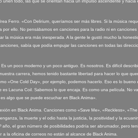
o unen todo, las que se orientan hacia un impulso ascendente y hacia e
Andrea Ferro. «Con Delirium, queríamos ser más libres. Si la música r
a por ello. No pensábamos en canciones para la radio ni en canciones
ar la música era más inesperada. A la gente le gustó mucho la honesti
s canciones, sabía que podía empujar las canciones en todas las direc
Es un poco moderno y un poco antiguo. Es nosotros. Es difícil describ
e nuestra carrera, hemos tenido bastante libertad para hacer lo que 
como «One Cold Day», por ejemplo, podemos hacerlo. Eso es lo buen
e es Lacuna Coil. Sabemos lo que encaja. Es como una película. No va
so es algo que se puede escuchar en Black Anima».
eflexión en Black Anima. Canciones como «Save Me», «Reckless», «The E
ganza, la muerte y el odio hasta la justicia, la positividad y la ecuan
año, el gran número de posibilidades podría ser abrumador, pero tenía
r a la oficina de correos no están al alcance de Black Anima.