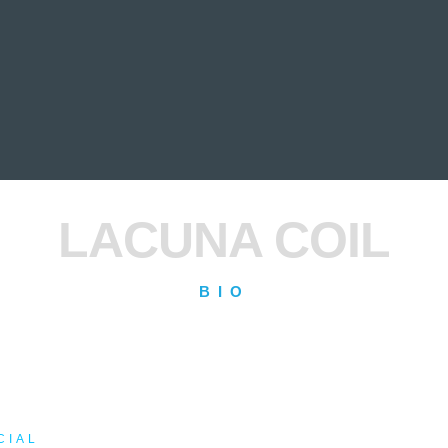
EVIEWS
ENTREVISTAS
CRÓNICAS
ARTÍCULOS
VÍDEOS
LACUNA COIL
BIO
CIAL