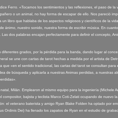
dice Ferro. «Tocamos los sentimientos y las reflexiones, el paso de la
pañero o un animal, no hay forma de escapar de ello. Nos pareció impo
un libro que hablaba de los aspectos religiosos y científicos de la vid
e ánimo, nuestro sonido, nuestra forma de escribir música. En cuanto 
Las dos palabras encajan perfectamente para definir el concepto, Anim
diferentes grados, por la pérdida para la banda, dando lugar al conc
neral se une con cartas de tarot hechas a medida por el artista de Detr
ica que «en el sentido tradicional, las cartas del tarot se consultan par
dea de búsqueda y aplicarla a nuestras Animas perdidas, a nuestras al
perdidas».
 natal, Milán. Emplearon al mismo equipo para la ingeniería (Michele 
compositor, bajista y teclista Marco Coti-Zelati ocupando de nuevo la 
ción: el veterano baterista y amigo Ryan Blake Folden ha optado por e
us Ordinis Dei) ha llenado los zapatos de Ryan en el estudio de graba