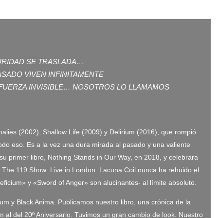
CURIDAD SE TRASLADA…
ASADO VIVEN INFINITAMENTE
 FUERZA INVISIBLE… NOSOTROS LO LLAMAMOS
alies (2002), Shallow Life (2009) y Delirium (2016), que rompió
 todo eso. Es a la vez una dura mirada al pasado y una valiente
su primer libro, Nothing Stands in Our Way, en 2018, y celebrara
o The 119 Show: Live in London. Lacuna Coil nunca ha rehuido el
ficium» y «Sword of Anger» son alucinantes- al límite absoluto.
m y Black Anima. Publicamos nuestro libro, una crónica de la
um al del 20º Aniversario. Tuvimos un gran cambio de look. Nuestro