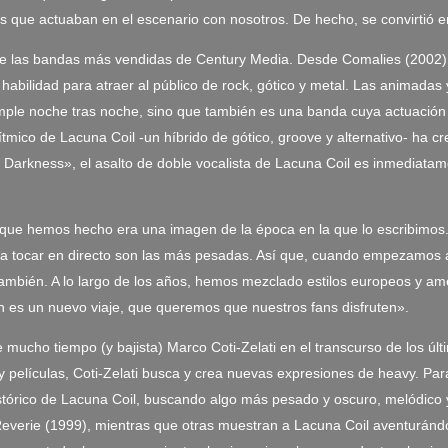
s que actuaban en el escenario con nosotros. De hecho, se convirtió
de las bandas más vendidas de Century Media. Desde Comalies (2002)
 habilidad para atraer al público de rock, gótico y metal. Las animadas
mple noche tras noche, sino que también es una banda cuya actuación
ítmico de Lacuna Coil -un híbrido de gótico, groove y alternativo- ha
Darkness», el asalto de doble vocalista de Lacuna Coil es inmediatame
e hemos hecho era una imagen de la época en la que lo escribimos. E
ta tocar en directo son las más pesadas. Así que, cuando empezamos a
mbién. A lo largo de los años, hemos mezclado estilos europeos y amer
n es un nuevo viaje, que queremos que nuestros fans disfruten».
 mucho tiempo (y bajista) Marco Coti-Zelati en el transcurso de los ú
películas, Coti-Zelati busca y crea nuevas expresiones de heavy. Par
o histórico de Lacuna Coil, buscando algo más pesado y oscuro, melódi
verie (1999), mientras que otras muestran a Lacuna Coil aventurándos