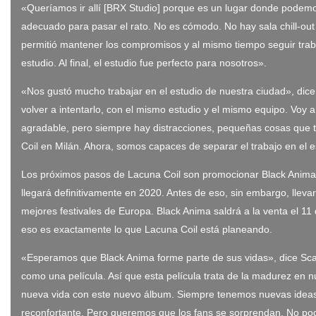
«Queríamos ir allí [BRX Studio] porque es un lugar donde podem
adecuado para pasar el rato. No es cómodo. No hay sala chill-out
permitió mantener los compromisos y al mismo tiempo seguir tra
estudio. Al final, el estudio fue perfecto para nosotros».
«Nos gustó mucho trabajar en el estudio de nuestra ciudad», di
volver a intentarlo, con el mismo estudio y el mismo equipo. Voy
agradable, pero siempre hay distracciones, pequeñas cosas que te 
Coil en Milán. Ahora, somos capaces de separar el trabajo en el e
Los próximos pasos de Lacuna Coil son promocionar Black Anima c
llegará definitivamente en 2020. Antes de eso, sin embargo, lle
mejores festivales de Europa. Black Anima saldrá a la venta el 11
eso es exactamente lo que Lacuna Coil está planeando.
«Esperamos que Black Anima forme parte de sus vidas», dice Sca
como una película. Así que esta película trata de la madurez en
nueva vida con este nuevo álbum. Siempre tenemos nuevas idea
reconfortante. Pero queremos que los fans se sorprendan. No po