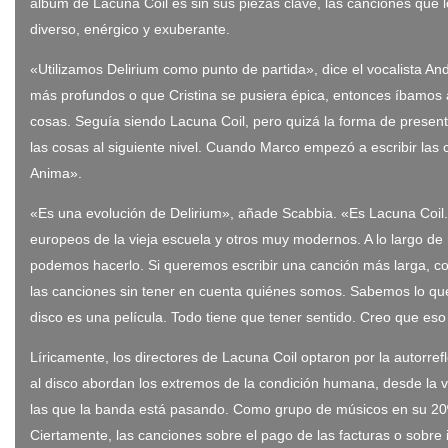
álbum de Lacuna Coil es sin sus piezas clave, las canciones que l
diverso, enérgico y exuberante.
«Utilizamos Delirium como punto de partida», dice el vocalista 
más profundos o que Cristina se pusiera épica, entonces íbamos 
cosas. Seguía siendo Lacuna Coil, pero quizá la forma de present
las cosas al siguiente nivel. Cuando Marco empezó a escribir la
Anima».
«Es una evolución de Delirium», añade Scabbia. «Es Lacuna Coil. 
europeos de la vieja escuela y otros muy modernos. A lo largo d
podemos hacerlo. Si queremos escribir una canción más larga, 
las canciones sin tener en cuenta quiénes somos. Sabemos lo qu
disco es una película. Todo tiene que tener sentido. Creo que e
Líricamente, los directores de Lacuna Coil optaron por la autorr
al disco abordan los extremos de la condición humana, desde la ven
las que la banda está pasando. Como grupo de músicos en su 20º 
Ciertamente, las canciones sobre el pago de las facturas o sobre i