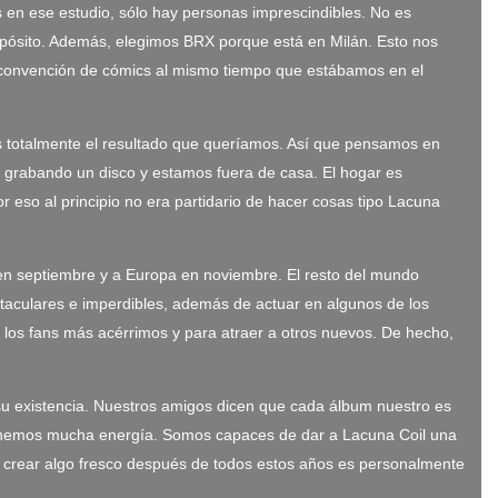
en ese estudio, sólo hay personas imprescindibles. No es
ropósito. Además, elegimos BRX porque está en Milán. Esto nos
a convención de cómics al mismo tiempo que estábamos en el
s totalmente el resultado que queríamos. Así que pensamos en
o grabando un disco y estamos fuera de casa. El hogar es
r eso al principio no era partidario de hacer cosas tipo Lacuna
 en septiembre y a Europa en noviembre. El resto del mundo
taculares e imperdibles, además de actuar en algunos de los
 a los fans más acérrimos y para atraer a otros nuevos. De hecho,
u existencia. Nuestros amigos dicen que cada álbum nuestro es
n tenemos mucha energía. Somos capaces de dar a Lacuna Coil una
rear algo fresco después de todos estos años es personalmente