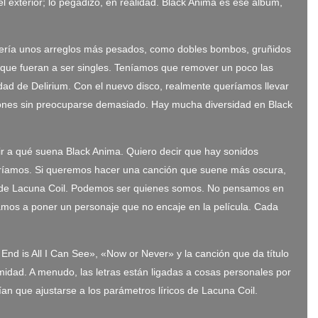
l exterior; lo pegadizo, en realidad. Black Anima es ese álbum,
equería unos arreglos más pesados, como dobles bombos, gruñidos
 que fueran a ser singles. Teníamos que remover un poco las
dad de Delirium. Con el nuevo disco, realmente queríamos llevar
ciones sin preocuparse demasiado. Hay mucha diversidad en Black
ir a qué suena Black Anima. Quiero decir que hay sonidos
queríamos. Si queremos hacer una canción que suene más oscura,
o de Lacuna Coil. Podemos ser quienes somos. No pensamos en
mos a poner un personaje que no encaje en la película. Cada
nd is All I Can See», «Now or Never» y la canción que da título
imidad. A menudo, las letras están ligadas a cosas personales por
n que ajustarse a los parámetros líricos de Lacuna Coil.