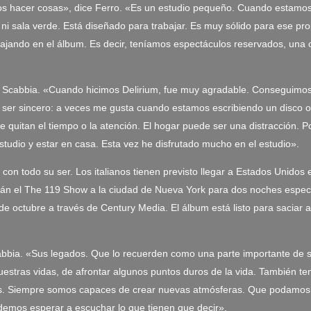
os hacer cosas», dice Ferro. «Es un estudio pequeño. Cuando estamos 
 ni sala verde. Está diseñado para trabajar. Es muy sólido para ese p
bajando en el álbum. Es decir, teníamos espectáculos reservados, un
ce Scabbia. «Cuando hicimos Delirium, fue muy agradable. Conseguimo
 a ser sincero: a veces me gusta cuando estamos escribiendo un disco 
quitan el tiempo o la atención. El hogar puede ser una distracción. Po
studio y estar en casa. Esta vez he disfrutado mucho en el estudio».
on todo su ser. Los italianos tienen previsto llegar a Estados Unidos
varán el The 119 Show a la ciudad de Nueva York para dos noches espec
 de octubre a través de Century Media. El álbum está listo para saciar
bbia. «Sus legados. Que lo recuerden como una parte importante de s
 nuestras vidas, de afrontar algunos puntos duros de la vida. Tambié
s. Siempre somos capaces de crear nuevas atmósferas. Que podamos c
demos esperar a escuchar lo que tienen que decir».