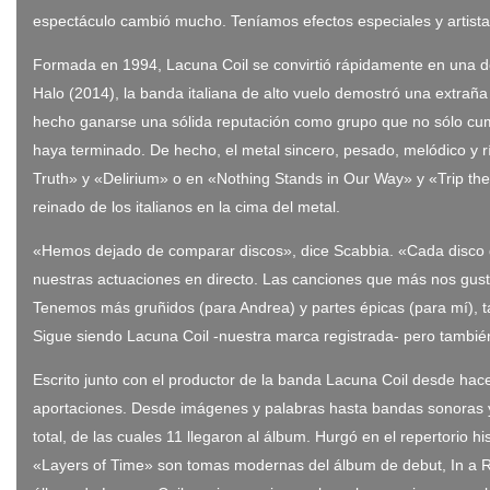
espectáculo cambió mucho. Teníamos efectos especiales y artista
Formada en 1994, Lacuna Coil se convirtió rápidamente en una 
Halo (2014), la banda italiana de alto vuelo demostró una extraña
hecho ganarse una sólida reputación como grupo que no sólo cu
haya terminado. De hecho, el metal sincero, pesado, melódico y r
Truth» y «Delirium» o en «Nothing Stands in Our Way» y «Trip the 
reinado de los italianos en la cima del metal.
«Hemos dejado de comparar discos», dice Scabbia. «Cada disco qu
nuestras actuaciones en directo. Las canciones que más nos gus
Tenemos más gruñidos (para Andrea) y partes épicas (para mí), ta
Sigue siendo Lacuna Coil -nuestra marca registrada- pero tambié
Escrito junto con el productor de la banda Lacuna Coil desde hace
aportaciones. Desde imágenes y palabras hasta bandas sonoras y 
total, de las cuales 11 llegaron al álbum. Hurgó en el repertori
«Layers of Time» son tomas modernas del álbum de debut, In a Re