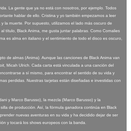
 vida. La gente que ya no está con nosotros, por ejemplo. Todos
rtante hablar de ello. Cristina y yo también empezamos a leer
a y la muerte. Por supuesto, utilizamos el lado más oscuro de
al título, Black Anima, me gusta juntar palabras. Como Comalies
a es alma en italiano y el sentimiento de todo el disco es oscuro,
epto de almas (Anima). Aunque las canciones de Black Anima van
oit, Micah Ulrich. Cada carta está vinculada a una canción del
a encontrarse a sí mismo, para encontrar el sentido de su vida y
mas perdidas. Nuestras tarjetas están diseñadas e investidas con
Adani y Marco Barusso), la mezcla (Marco Barusso) y la
silla de producción. Así, la fórmula ganadora continúa en Black
mprender nuevas aventuras en su vida y ha decidido dejar de ser
ción y tocará los shows europeos con la banda.