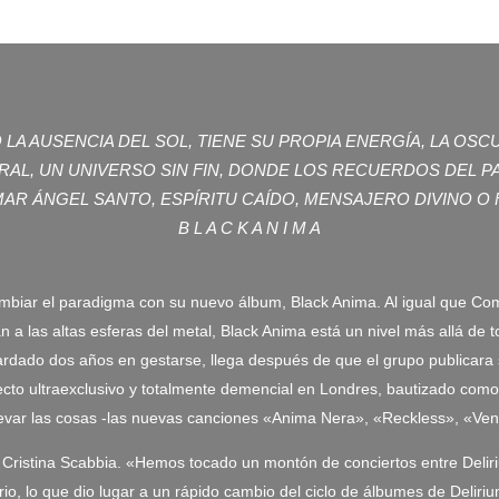
 LA AUSENCIA DEL SOL, TIENE SU PROPIA ENERGÍA, LA OS
AL, UN UNIVERSO SIN FIN, DONDE LOS RECUERDOS DEL P
MAR ÁNGEL SANTO, ESPÍRITU CAÍDO, MENSAJERO DIVINO O
B L A C K A N I M A
cambiar el paradigma con su nuevo álbum, Black Anima. Al igual que Com
lán a las altas esferas del metal, Black Anima está un nivel más allá de
ardado dos años en gestarse, llega después de que el grupo publicara 
recto ultraexclusivo y totalmente demencial en Londres, bautizado com
evar las cosas -las nuevas canciones «Anima Nera», «Reckless», «Vene
Cristina Scabbia. «Hemos tocado un montón de conciertos entre Deliriu
io, lo que dio lugar a un rápido cambio del ciclo de álbumes de Deliri