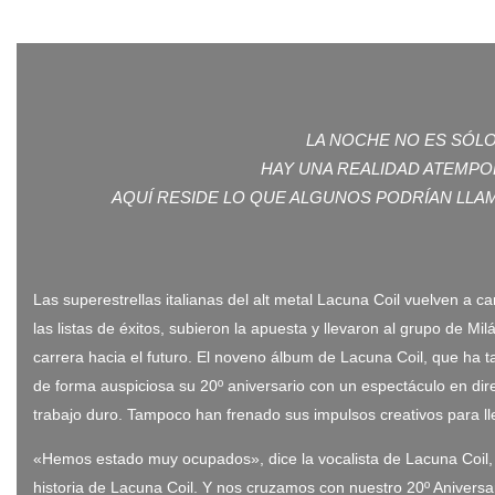
LA NOCHE NO ES SÓLO
HAY UNA REALIDAD ATEMPOR
AQUÍ RESIDE LO QUE ALGUNOS PODRÍAN LLA
Las superestrellas italianas del alt metal Lacuna Coil vuelven a 
las listas de éxitos, subieron la apuesta y llevaron al grupo de Mi
carrera hacia el futuro. El noveno álbum de Lacuna Coil, que ha t
de forma auspiciosa su 20º aniversario con un espectáculo en di
trabajo duro. Tampoco han frenado sus impulsos creativos para ll
«Hemos estado muy ocupados», dice la vocalista de Lacuna Coil, 
historia de Lacuna Coil. Y nos cruzamos con nuestro 20º Aniversar