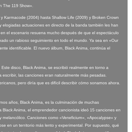
 en The 119 Show».
 y Karmacode (2004) hasta Shallow Life (2009) y Broken Crown
 y elogiadas actuaciones en directo de la banda también les han
 en el escenario resuena mucho después de que el espectáculo
 creado un rabioso seguimiento en todo el mundo. Ya sea en «Our
nte identificable. El nuevo álbum, Black Anima, continúa el
ste disco, Black Anima, se escribió realmente en torno a
 escribir, las canciones eran naturalmente más pesadas.
icanos, pero diría que es difícil describir cómo sonamos ahora.
ltimos años, Black Anima, es la culminación de muchas
a Black Anima, el emprendedor cancionista ideó 15 canciones en
co y melancólico. Canciones como «Veneficium», «Apocalypse» y
e en un territorio más lento y experimental. Por supuesto, qué