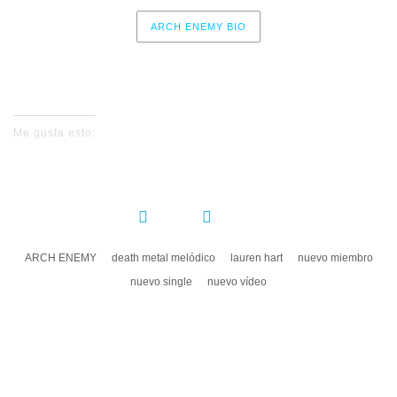
ARCH ENEMY BIO
No events for now, please check again later.
Me gusta esto:
COMPARTIR:
ARCH ENEMY
death metal melódico
lauren hart
nuevo miembro
nuevo single
nuevo vídeo
DEJA UN COMENTARIO