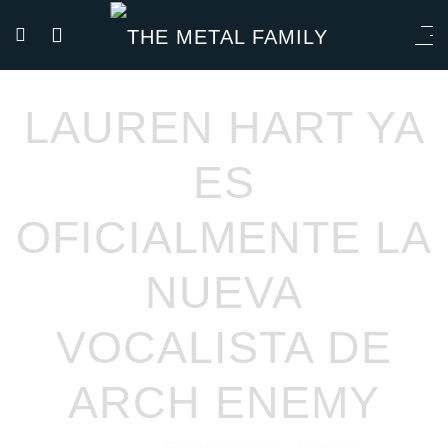
LAUREN HART YA
ES
OFICIALMENTE LA
NUEVA
VOCALISTA DE
ARCH ENEMY
Esteban Leyva
Noticias