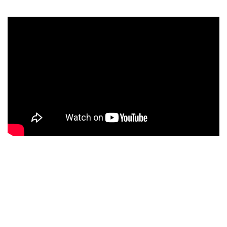
The Latern
tiene el dulce sabor de la melancolía con un
sonido muy progresivo.
Borderlands
es el corte que bautiza este trabajo, y el más
largo de este
L.P.
. Muy, muy épico.