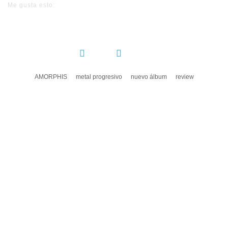
Me gusta esto:
COMPARTIR:
AMORPHIS
metal progresivo
nuevo álbum
review
DEJA UN COMENTARIO