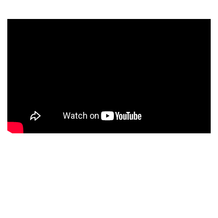
Fog to Fog
comienza con unos teclados y un sonido más
medieval, y estalla en una melodía que dispara el tema. El
duelo de voz y melodía de guitarra me parece muy
inspirado. Este corte suena más progresivo que los
anteriores con muchos cambios, estados, con una duración