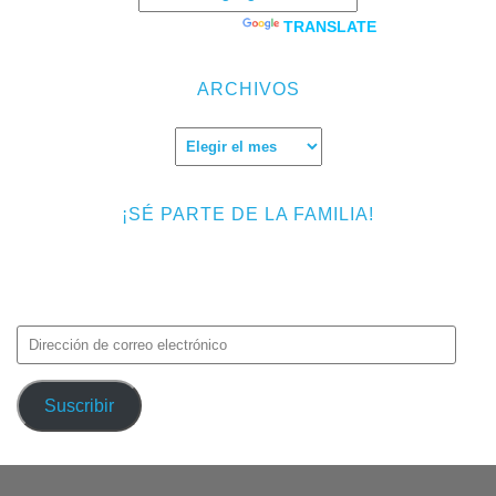
Powered by
TRANSLATE
ARCHIVOS
Archivos
¡SÉ PARTE DE LA FAMILIA!
Introduce tu correo electrónico para suscribirte a TMF y recibir
avisos de nuevas entradas.
Dirección
de
correo
Suscribir
electrónico