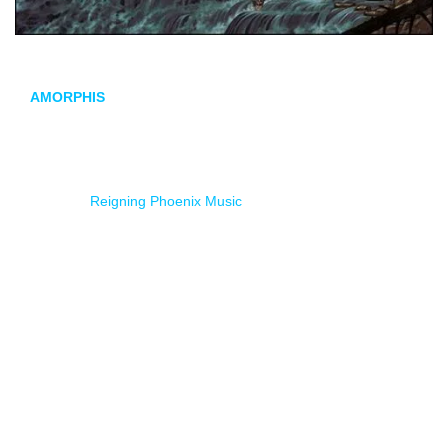
AMORPHIS
está de vuelta. Tras un breve descanso creativo
de la escena, los titanes del
metal
finlandés regresan con el
anuncio de su decimoquinto álbum de estudio,
Borderland
,
se publica oficialmente el 26 de septiembre de 2025 de la
mano de
Reigning Phoenix Music
.
Esa Holopainen (guitarrista de la banda) comenta:
«
Borderland
es el primer álbum de AMORPHIS producido
en colaboración con el productor danés Jacob Hansen.
Antes de eso, habíamos grabado tres discos increíbles en el
estudio de Jens Bogren. Durante la fase de planificación del
proyecto, sentimos que era el momento de explorar algo
nuevo y ver qué podría aportar trabajar con un productor
diferente».