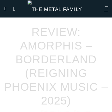
REVIEW:
AMORPHIS –
BORDERLAND
(REIGNING
PHOENIX MUSIC –
2025)
Esteban Leyva
Reviews