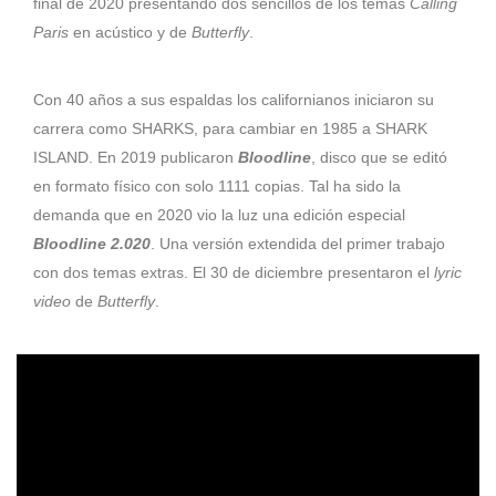
final de 2020 presentando dos sencillos de los temas
Calling
Paris
en acústico y de
Butterfly
.
Con 40 años a sus espaldas los californianos iniciaron su
carrera como SHARKS, para cambiar en 1985 a SHARK
ISLAND. En 2019 publicaron
Bloodline
, disco que se editó
en formato físico con solo 1111 copias. Tal ha sido la
demanda que en 2020 vio la luz una edición especial
Bloodline 2.020
. Una versión extendida del primer trabajo
con dos temas extras. El 30 de diciembre presentaron el
lyric
video
de
Butterfly
.