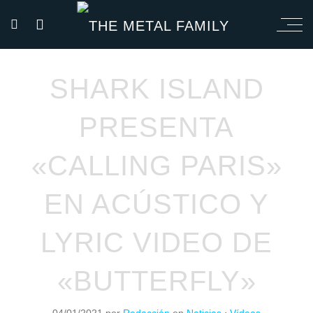
SHARK ISLAND
PRESENTA
«CALLING PARIS»
EN ACÚSTICO Y
LYRIC VIDEO DE
«BUTTERFLY»