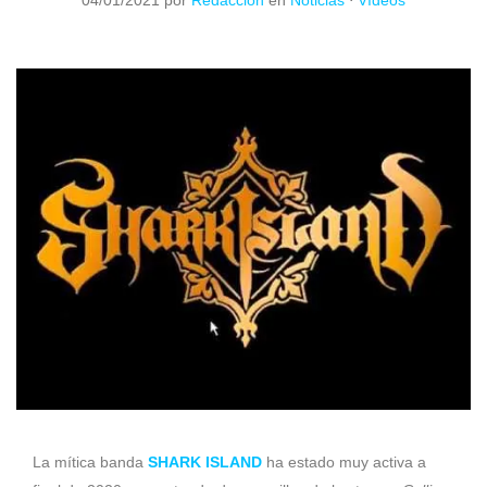
04/01/2021
por
Redacción
en
Noticias
⋅
Vídeos
La mítica banda
SHARK ISLAND
ha estado muy activa a