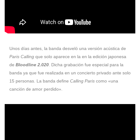
Unos días antes, la banda desveló una versión acústica de
Paris Calling
que solo aparece en la en la edición japonesa
de
Bloodline 2.020
. Dicha grabación fue especial para la
banda ya que fue realizada en un concierto privado ante solo
15 personas. La banda define
Calling Paris
como «una
canción de amor perdido».