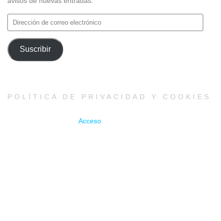
avisos de nuevas entradas.
Dirección
de
correo
Suscribir
electrónico
POLÍTICA DE PRIVACIDAD Y COOKIES
Acceso