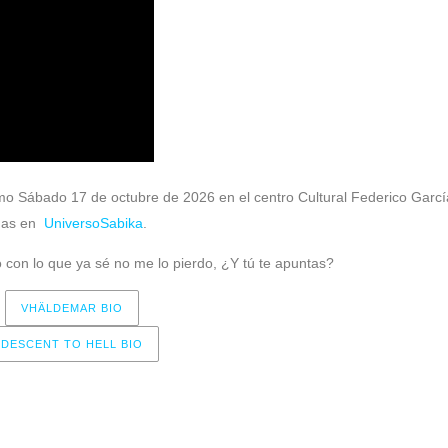
ximo Sábado 17 de octubre de 2026 en el centro Cultural Federico Garcí
adas en
UniversoSabika
.
 con lo que ya sé no me lo pierdo, ¿Y tú te apuntas?
VHÄLDEMAR BIO
DESCENT TO HELL BIO