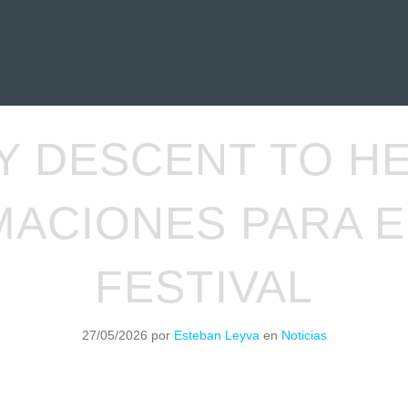
EVIEWS
ENTREVISTAS
CRÓNICAS
ARTÍCULOS
VÍDEOS
Y DESCENT TO HE
ACIONES PARA E
FESTIVAL
27/05/2026
por
Esteban Leyva
en
Noticias