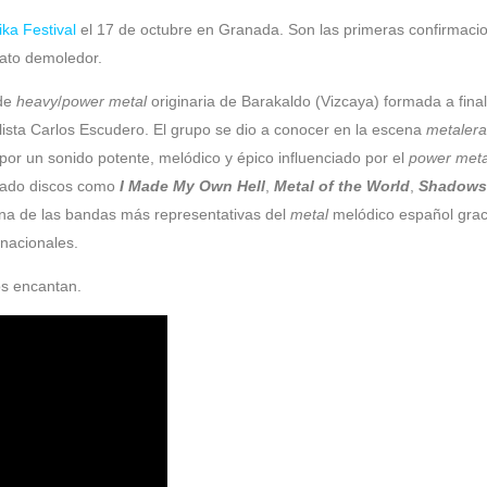
ka Festival
el 17 de octubre en Granada. Son las primeras confirmaci
mato demoledor.
 de
heavy
/
power
metal
originaria de Barakaldo (Vizcaya) formada a fina
alista Carlos Escudero. El grupo se dio a conocer en la escena
metalera
or un sonido potente, melódico y épico influenciado por el
power
meta
licado discos como
I Made My Own Hell
,
Metal of the World
,
Shadows
na de las bandas más representativas del
metal
melódico español grac
rnacionales.
os encantan.