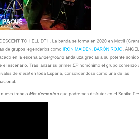
o a DESCENT TO HELL.DTH. La banda se forma en 2020 en Motril (Gran
cias de grupos legendarios como
IRON MAIDEN
,
BARÓN ROJO
, ÁNGE
tacado en la escena
underground
andaluza gracias a su potente sonido
e el escenario. Tras lanzar su primer
EP
homónimo el grupo comenzó 
ivales de
metal
en toda España, consolidándose como una de las
acional.
 nuevo trabajo
Mis demonios
que podremos disfrutar en el Sabika Fes