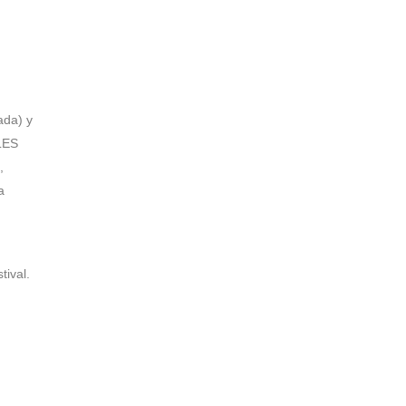
ada) y
LES
,
a
tival.