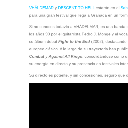
VHÄLDEMAR
y
DESCENT TO HELL
estarán en el
Sabi
para una gran festival que llega a Granada en un for
Si no conoces todavía a VHÄDELMAR, es una banda
los años 90 por el guitarrista Pedro J. Monge y el voc
su álbum debut
Fight to the End
(2002), destacando p
europeo clásico. A lo largo de su trayectoria han pub
Combat
y
Against All Kings
, consolidándose como u
su energía en directo y su presencia en festivales inte
Su directo es potente, y sin concesiones, seguro que 