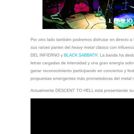
Por otro lado también podremos disfrutar en direct
sus raíces parten del
heavy
metal
clásico con influen
DEL INFIERNO y
BLACK SABBATH
. La banda ha des
letras cargadas de intensidad y una gran energía sobr
ganar reconocimiento participando en conciertos y fest
propuestas emergentes más prometedoras del metal n
Actualmente DESCENT TO HELL está presentando su