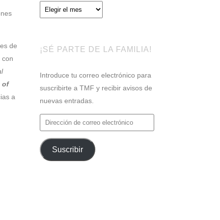
Archivos
ones
les de
¡SÉ PARTE DE LA FAMILIA!
con
l
Introduce tu correo electrónico para
 of
suscribirte a TMF y recibir avisos de
ias a
nuevas entradas.
Dirección
de
correo
Suscribir
electrónico