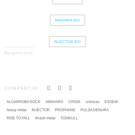
ANKHARA BIO
INJECTOR BIO
Me gusta esto:
COMPARTIR:
ALGARROBA ROCK
ANKHARA
CRISIX
crónicas
EXODIA
heavy metal
INJECTOR
PROPHANE
PULSA DENURA
RISE TO FALL
thrash metal
TOXIKULL