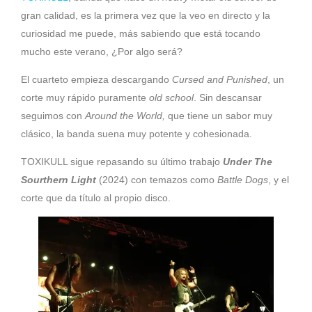
gran calidad, es la primera vez que la veo en directo y la
curiosidad me puede, más sabiendo que está tocando
mucho este verano, ¿Por algo será?
El cuarteto empieza descargando
Cursed and Punished
, un
corte muy rápido puramente
old school
. Sin descansar
seguimos con
Around the World,
que tiene un sabor muy
clásico, la banda suena muy potente y cohesionada.
TOXIKULL sigue repasando su último trabajo
Under The
Sourthern Light
(2024) con temazos como
Battle
Dogs
, y el
corte que da título al propio disco.