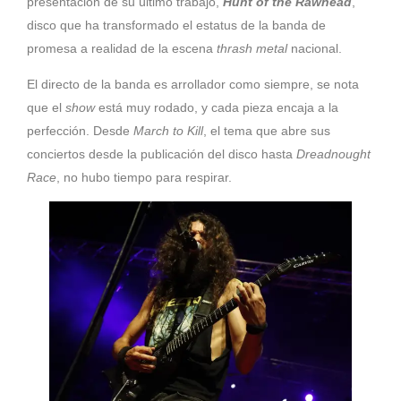
presentación de su último trabajo,
Hunt of the Rawhead
,
disco que ha transformado el estatus de la banda de
promesa a realidad de la escena
thrash
metal
nacional.
El directo de la banda es arrollador como siempre, se nota
que el
show
está muy rodado, y cada pieza encaja a la
perfección. Desde
March
to
Kill
, el tema que abre sus
conciertos desde la publicación del disco hasta
Dreadnought
Race
, no hubo tiempo para respirar.