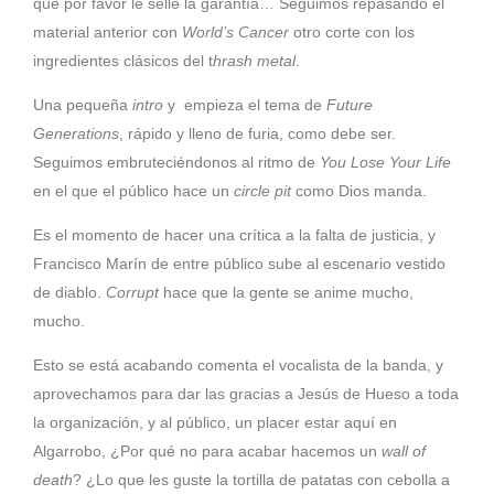
que por favor le selle la garantía… Seguimos repasando el
material anterior con
World’s Cancer
otro corte con los
ingredientes clásicos del t
hrash metal
.
Una pequeña
intro
y empieza el tema de
Future
Generations
, rápido y lleno de furia, como debe ser.
Seguimos embruteciéndonos al ritmo de
You
Lose
Your
Life
en el que el público hace un
circle pit
como Dios manda.
Es el momento de hacer una crítica a la falta de justicia, y
Francisco Marín de entre público sube al escenario vestido
de diablo.
Corrupt
hace que la gente se anime mucho,
mucho.
Esto se está acabando comenta el vocalista de la banda, y
aprovechamos para dar las gracias a Jesús de Hueso a toda
la organización, y al público, un placer estar aquí en
Algarrobo, ¿Por qué no para acabar hacemos un
wall of
death
? ¿Lo que les guste la tortilla de patatas con cebolla a