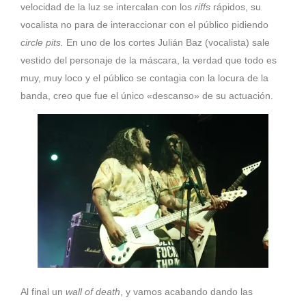
velocidad de la luz se intercalan con los
riffs
rápidos, su
vocalista no para de interaccionar con el público pidiendo
circle
pits.
En uno de los cortes Julián Baz (vocalista) sale
vestido del personaje de la máscara, la verdad que todo es
muy, muy loco y el público se contagia con la locura de la
banda, creo que fue el único «descanso» de su actuación.
Al final un
wall of death
, y vamos acabando dando las