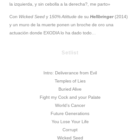
la izquierda, y sin cebolla a la derecha?, me parto»
Con
Wicked Seed
y 1
50% Atittude
de su
Hellbringer
(2014)
y un muro de la muerte ponen un broche de oro una
actuación donde EXODIA lo ha dado todo…
Setlist
Intro: Deliverance from Evil
Temples of Lies
Buried Alive
Fight my Cock and your Palate
World’s Cancer
Future Generations
You Lose Your Life
Corrupt
Wicked Seed