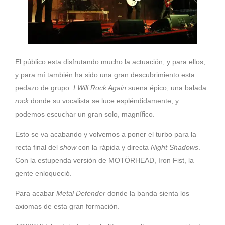
El público esta disfrutando mucho la actuación, y para ellos,
y para mí también ha sido una gran descubrimiento esta
pedazo de grupo.
I Will Rock Again
suena épico, una balada
rock
donde su vocalista se luce espléndidamente, y
podemos escuchar un gran solo, magnífico.
Esto se va acabando y volvemos a poner el turbo para la
recta final del
show
con la rápida y directa
Night
Shadows
.
Con la estupenda versión de MOTÖRHEAD, Iron Fist, la
gente enloqueció.
Para acabar
Metal
Defender
donde la banda sienta los
axiomas de esta gran formación.