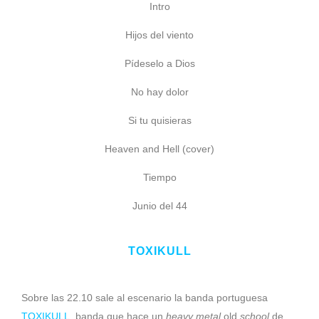
Intro
Hijos del viento
Pídeselo a Dios
No hay dolor
Si tu quisieras
Heaven and Hell (cover)
Tiempo
Junio del 44
TOXIKULL
Sobre las 22.10 sale al escenario la banda portuguesa
TOXIKULL
, banda que hace un
heavy
metal
old
school
de