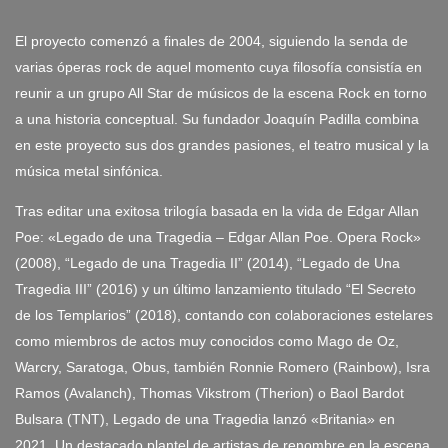
El proyecto comenzó a finales de 2004, siguiendo la senda de
varias óperas rock de aquel momento cuya filosofía consistía en
reunir a un grupo All Star de músicos de la escena Rock en torno
a una historia conceptual. Su fundador Joaquín Padilla combina
en este proyecto sus dos grandes pasiones, el teatro musical y la
música metal sinfónica.
Tras editar una exitosa trilogía basada en la vida de Edgar Allan
Poe: «Legado de una Tragedia – Edgar Allan Poe. Opera Rock»
(2008), “Legado de una Tragedia II” (2014), “Legado de Una
Tragedia III” (2016) y un último lanzamiento titulado “El Secreto
de los Templarios” (2018), contando con colaboraciones estelares
como miembros de actos muy conocidos como Mago de Oz,
Warcry, Saratoga, Obus, también Ronnie Romero (Rainbow), Isra
Ramos (Avalanch), Thomas Vikstrom (Therion) o Baol Bardot
Bulsara (TNT), Legado de una Tragedia lanzó «Britania» en
2021. Un destacado plantel de artistas de renombre en la escena