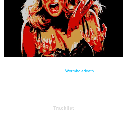
Estreno través de
Wormholedeath
.
Tracklist
1 – It Follows