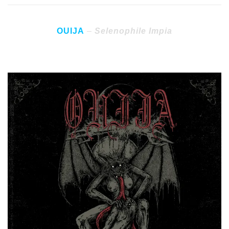
OUIJA
–
Selenophile Impia