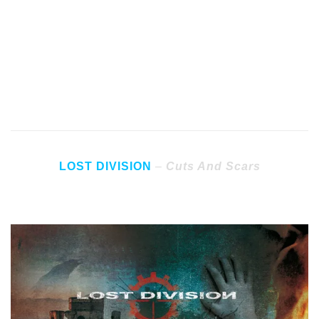
6 – Desacougo
7 – Zohar
8 – Carrion Heart
9 – Lume
LOST DIVISION
–
Cuts And Scars