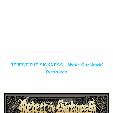
2 – Desire To Kill
3 – The Last Victim
4 – Kill You Again!
5 – Hiding The Curse
REJECT THE SICKNESS
–
While Our World
Dissolves