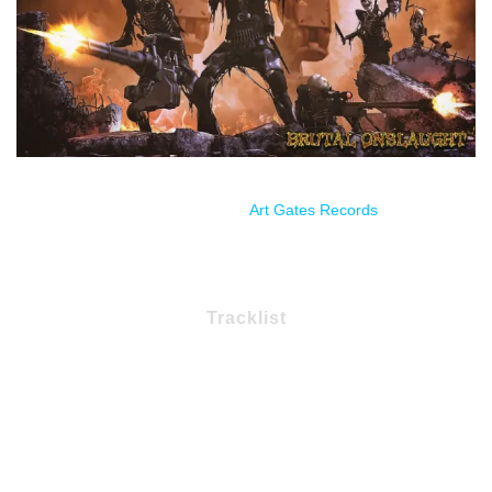
Estreno a través de
Art Gates Records
.
Tracklist
1 – Cage Fighter
2 – Leave The Weak
3 – Last Rite