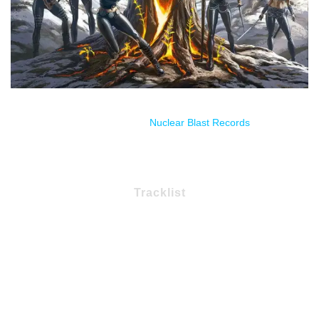
Estreno través de
Nuclear Blast Records
.
Tracklist
01. Winter’s Wrath
02. The Witch Of the North
03. Tainted Ritual