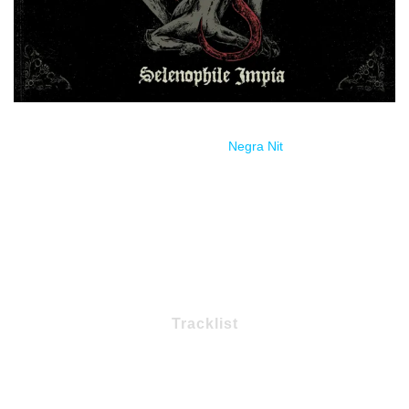
Estreno través de
Negra Nit
.
Tracklist
1 – Selenophile Impia