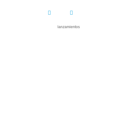
COMPARTIR:
lanzamientos
DEJA UN COMENTARIO