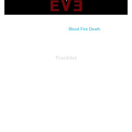
Estreno a través de
Blood Fire Death
.
Tracklist
1 – Horror In Circuitu
2 – Birth Of Feral
3 – Senreira
4 – Slander
5 – Agnus Dei