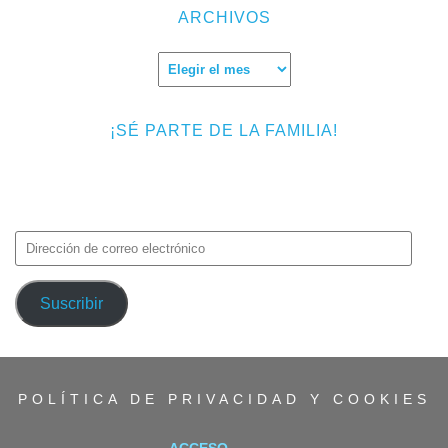
ARCHIVOS
Archivos
¡SÉ PARTE DE LA FAMILIA!
Introduce tu correo electrónico para suscribirte a TMF y recibir
avisos de nuevas entradas.
Dirección
de
correo
Suscribir
electrónico
POLÍTICA DE PRIVACIDAD Y COOKIES