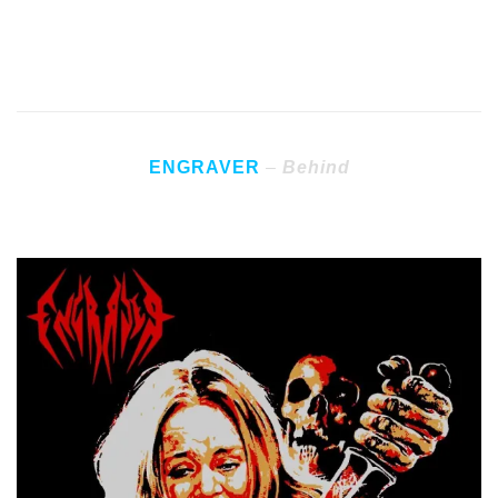
2 – Kerberos… Like Hell Dogs
3 – Therianthropic Involution
ENGRAVER
–
Behind