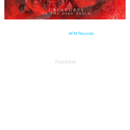
Estreno través de
AFM Records
.
Tracklist
01 – The Creatures Preludium
02 – Creatures Of The Dark Realm
03 – When Fate is Calling
04 – Ever Burning Flame
05 – Eyes Come Alive