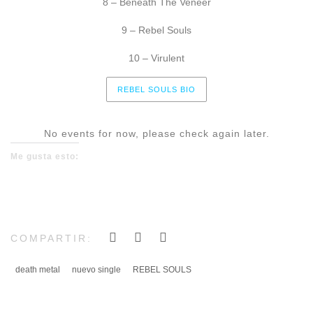
8 – Beneath The Veneer
9 –
Rebel
Souls
10 – Virulent
REBEL SOULS BIO
No events for now, please check again later.
Me gusta esto:
COMPARTIR:
death metal
nuevo single
REBEL SOULS