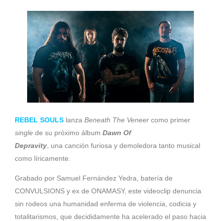
REBEL SOULS
lanza
Beneath The Veneer
como primer
single
de su próximo álbum
Dawn Of
Depravity
, una canción furiosa y demoledora tanto musical
como líricamente.
Grabado por Samuel Fernández Yedra, batería de
CONVULSIONS y ex de ONAMASY, este videoclip denuncia
sin rodeos una humanidad enferma de violencia, codicia y
totalitarismos, que decididamente ha acelerado el paso hacia