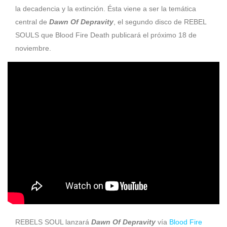
la decadencia y la extinción. Ésta viene a ser la temática
central de
Dawn Of Depravity
, el segundo disco de REBEL
SOULS que Blood Fire Death publicará el próximo 18 de
noviembre.
REBELS SOUL lanzará
Dawn Of Depravity
vía
Blood Fire