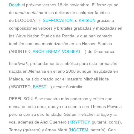
Death
el próximo viernes 18 de noviembre. El feroz grupo
de
death metal
hará las delicias de cualquier fanático
de BLOODBATH,
SUFFOCATION
, o
KRISIUN
gracias a
composiciones veloces y brutales grabadas y mezcladas en
los Wave Nation Studios de Ronda, y que han contado
también con una masterización en los Hansen Studios
(ABORTED,
ARCH ENEMY
,
VOLBEAT
…) de Dinamarca.
El
artwork
, profundamente simbólico para esta formación
nacida en Alemania en el año 2000 aunque resucitada en
Málaga, ha sido creado por el maestro Mitchell Nolte
(ABORTED,
BAEST
…) desde Australia.
REBEL SOULS se muestra más poderoso y crítico que
nunca en esta obra, que ya no cuenta con Thomas Plewnia
pero sí con su otro fundador Stefan Hielscher al bajo y la
voz, además de Alex Guerrero (
KRYPTICY
, guitarra, coros),
Tornay (guitarra) y Arnau Martí (
NOCTEM
, batería). Con