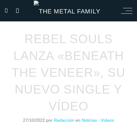
REBEL SOULS
LANZA «BENEATH
THE VENEER», SU
NUEVO SINGLE Y
VÍDEO
27/10/2022
por
Redacción
en
Noticias
⋅
Vídeos