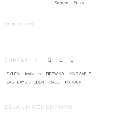
Sarnen – Suiza
Me gusta esto:
COMPARTIR:
DYLEM
festivales
FIREWIND
KING SABLE
LAST DAYS OF EDEN
RAGE
URROCK
DEJA UN COMENTARIO