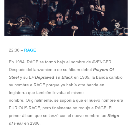
22:30 –
RAGE
En 1984, RAGE se formó bajo el nombre de AVENGER.
Después del lanzamiento de su álbum debut
Prayers Of
Steel
y su
EP
Depraved To Black
en 1985, la banda cambió
su nombre a RAGE porque ya había otra banda en
Inglaterra que también llevaba el mismo
nombre. Originalmente, se suponía que el nuevo nombre era
FURIOUS RAGE, pero finalmente se redujo a RAGE. El
primer álbum que se lanzó con el nuevo nombre fue
Reign
of Fear
en 1986.