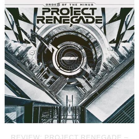
REVIEW: PROJECT RENEGADE –